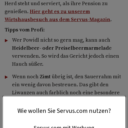
Herd steht und serviert, als ihre Pension zu
genießen.
Hier geht es zu unserem
Wirtshausbesuch aus dem Servus-Magazin
.
Tipps vom Profi:
Wer Powidl nicht so gern mag, kann auch
Heidelbeer- oder Preiselbeermarmelad
e
verwenden. So wird das Gericht jedoch einen
Hauch süßer.
Wenn noch
Zimt
übrig ist, den Sauerrahm mit
ein wenig davon bestreuen. Das gibt den
Liwanzen auch farblich noch eine besondere
Note.
Wie wollen Sie Servus.com nutzen?