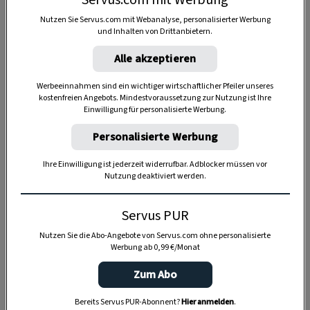
Servus.com mit Werbung
6 Portionen
Nutzen Sie Servus.com mit Webanalyse, personalisierter Werbung
und Inhalten von Drittanbietern.
1:15 Stunden
Alle akzeptieren
Werbeeinnahmen sind ein wichtiger wirtschaftlicher Pfeiler unseres
kostenfreien Angebots. Mindestvoraussetzung zur Nutzung ist Ihre
Einwilligung für personalisierte Werbung.
1:30 Stunden
Personalisierte Werbung
Ihre Einwilligung ist jederzeit widerrufbar. Adblocker müssen vor
Nutzung deaktiviert werden.
Servus PUR
Nutzen Sie die Abo-Angebote von Servus.com ohne personalisierte
Werbung ab 0,99 €/Monat
Zum Abo
Bereits Servus PUR-Abonnent?
Hier anmelden
.