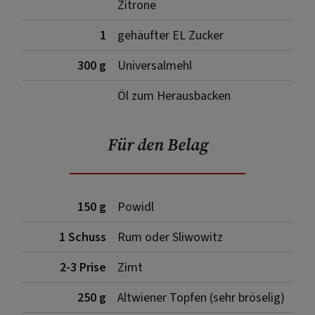
Zitrone
1
gehäufter EL Zucker
300 g
Universalmehl
Öl zum Herausbacken
Für den Belag
150 g
Powidl
1 Schuss
Rum oder Sliwowitz
2-3 Prise
Zimt
250 g
Altwiener Topfen (sehr bröselig)