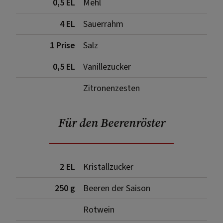
0,5 EL
Mehl
4 EL
Sauerrahm
1 Prise
Salz
0,5 EL
Vanillezucker
Zitronenzesten
Für den Beerenröster
2 EL
Kristallzucker
250 g
Beeren der Saison
Rotwein