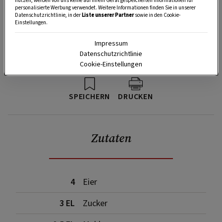
nutzen, werden von uns keine auf Ihrem Gerät gespeicherten Informationen für
personalisierte Werbung verwendet. Weitere Informationen finden Sie in unserer
Datenschutzrichtlinie, in der
Liste unserer Partner
sowie in den Cookie-
Einstellungen.
Impressum
Datenschutzrichtlinie
Cookie-Einstellungen
SPEICHERN
DRUCKEN
Zutaten
4
Eier
3 EL
Zucker