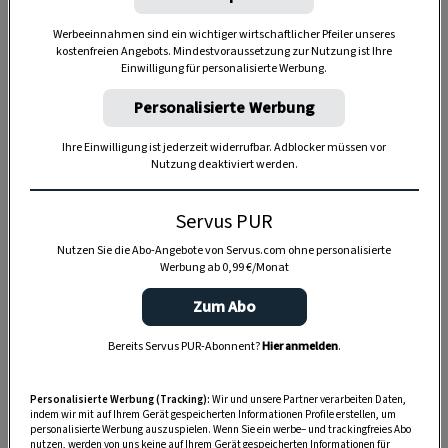
Werbeeinnahmen sind ein wichtiger wirtschaftlicher Pfeiler unseres
kostenfreien Angebots. Mindestvoraussetzung zur Nutzung ist Ihre
Einwilligung für personalisierte Werbung.
Personalisierte Werbung
Ihre Einwilligung ist jederzeit widerrufbar. Adblocker müssen vor
Nutzung deaktiviert werden.
Servus PUR
Anzeige
Nutzen Sie die Abo-Angebote von Servus.com ohne personalisierte
Werbung ab 0,99 €/Monat
Zum Abo
Bereits Servus PUR-Abonnent?
Hier anmelden
.
Personalisierte Werbung (Tracking):
Wir und unsere Partner verarbeiten Daten,
indem wir mit auf Ihrem Gerät gespeicherten Informationen Profile erstellen, um
personalisierte Werbung auszuspielen. Wenn Sie ein werbe– und trackingfreies Abo
nutzen, werden von uns keine auf Ihrem Gerät gespeicherten Informationen für