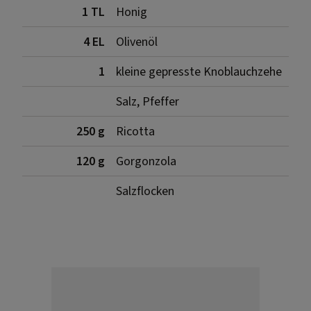
1 TL
Honig
4 EL
Olivenöl
1
kleine gepresste Knoblauchzehe
Salz, Pfeffer
250 g
Ricotta
120 g
Gorgonzola
Salzflocken