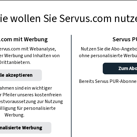
ie wollen Sie Servus.com nutz
ODCASTS
gebuch im Juni –
.com mit Werbung
Servus 
ervus.com mit Webanalyse,
Nutzen Sie die Abo-Angebo
a Heistinger
ter Werbung und Inhalten von
ohne personalisierte Werbu
Drittanbietern.
Zum Ab
lle akzeptieren
t: Mit Andrea Heistinger durch das
Bereits Servus PUR-Abonn
bendiger Gemüsegarten? Wann ist der
hmen sind ein wichtiger
r Pfeiler unseres kostenfreien
um? Und muss man im Sommer wirklich
estvoraussetzung zur Nutzung
Tag gießen?
illigung für personalisierte
Werbung.
nalisierte Werbung