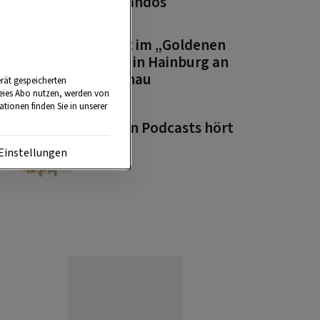
Kommandos
PODCAST
Zu Gast im „Goldenen
Anker“ in Hainburg an
der Donau
rät gespeicherten
reies Abo nutzen, werden von
tionen finden Sie in unserer
PODCAST
Wie man Podcasts hört
Einstellungen