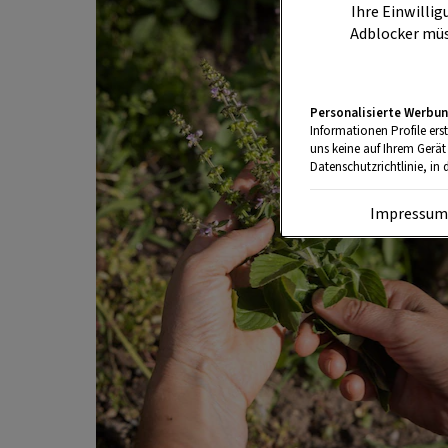
Ihre Einwillig
Adblocker müs
Personalisierte Werbun
Informationen Profile ers
uns keine auf Ihrem Gerät
Datenschutzrichtlinie, in 
Impressu