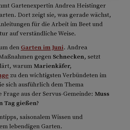
mmt Gartenexpertin Andrea Heistinger
rten. Dort zeigt sie, was gerade wächst,
Anleitungen für die Arbeit im Beet und
ur auf verständliche Weise.
s um den
Garten im Juni
. Andrea
he Maßnahmen gegen
Schnecken
, setzt
lärt, warum
Marienkäfer,
nge
zu den wichtigsten Verbündeten im
ie sich ausführlich dem Thema
e Frage aus der Servus-Gemeinde:
Muss
n Tag gießen?
entipps, saisonalem Wissen und
em lebendigen Garten.