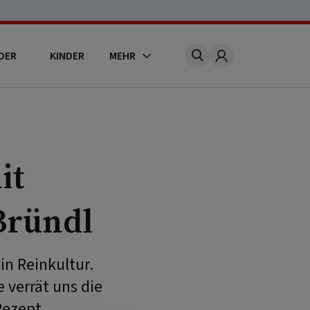
DER
KINDER
MEHR
Account
it
Bründl
in Reinkultur.
 verrät uns die
Rezept.