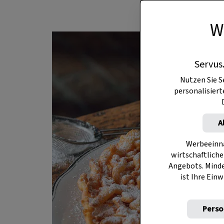
W
Servus
Nutzen Sie S
personalisier
A
Werbeeinna
wirtschaftliche
Angebots. Mind
ist Ihre Einw
Perso