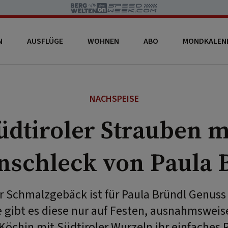
N
AUSFLÜGE
WOHNEN
ABO
MONDKALEN
NACHSPEISE
üdtiroler Strauben m
nschleck von Paula 
r Schmalzgebäck ist für Paula Bründl Genuss 
gibt es diese nur auf Festen, ausnahmsweise
Köchin mit Südtiroler Wurzeln ihr einfaches 