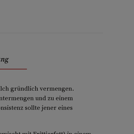
ung
ilch gründlich vermengen.
 untermengen und zu einem
nsistenz sollte jener eines
ischt mit Frittierfett) in einem