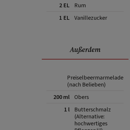
2 EL
Rum
1 EL
Vanillezucker
Außerdem
Preiselbeermarmelade
(nach Belieben)
200 ml
Obers
1 l
Butterschmalz
(Alternative:
hochwertiges