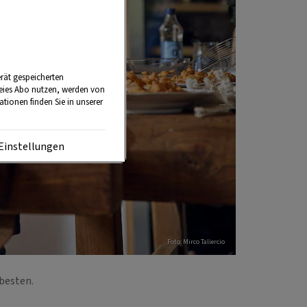
rät gespeicherten
reies Abo nutzen, werden von
tionen finden Sie in unserer
Einstellungen
Foto: Mirco Taliercio
 besten.