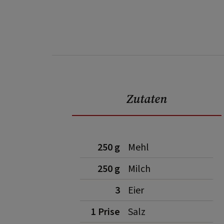
Zutaten
250 g
Mehl
250 g
Milch
3
Eier
1 Prise
Salz