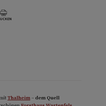
UCKEN
 mit
Thalheim
– dem Quell
rschönen
Forsthaus Wartenfels
.