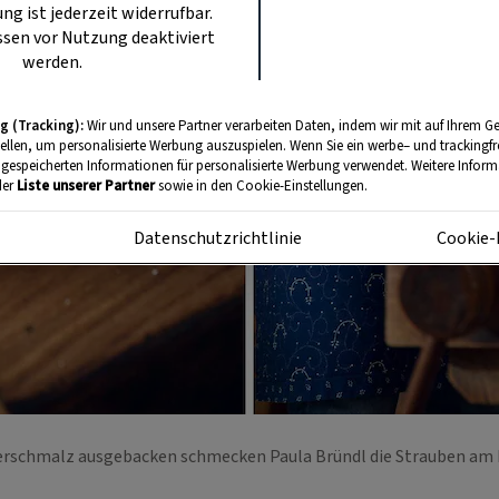
ung ist jederzeit widerrufbar.
sen vor Nutzung deaktiviert
werden.
g (Tracking):
Wir und unsere Partner verarbeiten Daten, indem wir mit auf Ihrem Ge
tellen, um personalisierte Werbung auszuspielen. Wenn Sie ein werbe– und trackingf
 gespeicherten Informationen für personalisierte Werbung verwendet. Weitere Informa
der
Liste unserer Partner
sowie in den Cookie-Einstellungen.
m
Datenschutzrichtlinie
Cookie-
erschmalz ausgebacken schmecken Paula Bründl die Strauben am