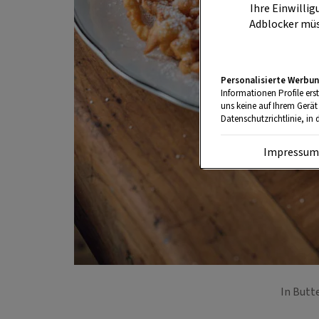
Ihre Einwillig
Adblocker müs
Personalisierte Werbun
Informationen Profile ers
uns keine auf Ihrem Gerät
Datenschutzrichtlinie, in 
Impressu
In Butt