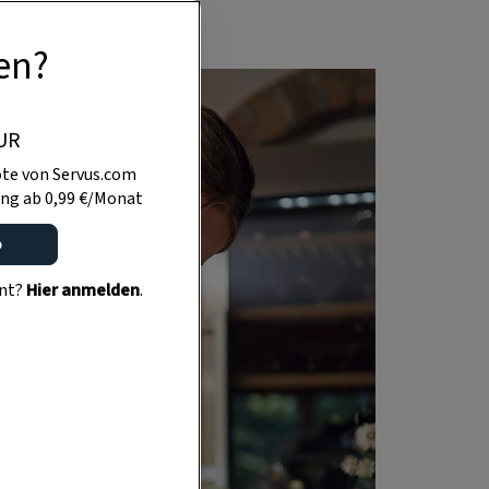
en?
UR
te von Servus.com
ng ab 0,99 €/Monat
o
ent?
Hier anmelden
.