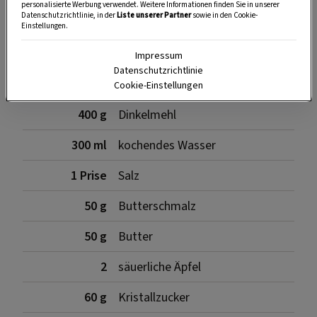
personalisierte Werbung verwendet. Weitere Informationen finden Sie in unserer
Datenschutzrichtlinie, in der
Liste unserer Partner
sowie in den Cookie-
Einstellungen.
Zutaten
Impressum
Datenschutzrichtlinie
Cookie-Einstellungen
400 g
Dinkelmehl
300 ml
kochendes Wasser
1 Prise
Salz
50 g
Butterschmalz
50 g
Butter
2
säuerliche Äpfel
60 g
Kristallzucker