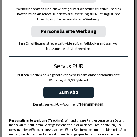
Werbeeinnahmen sind ein wichtiger wirtschaftlicher Pfeiler unseres
Anzeige
kostenfreien Angebots. Mindestvoraussetzung zur Nutzung ist Ihre
Einwilligung für personalisierte Werbung.
Personalisierte Werbung
Ihre Einwilligung ist jederzeit widerrufbar. Adblocker müssen vor
Nutzung deaktiviert werden.
Servus PUR
Nutzen Sie die Abo-Angebote von Servus.com ohne personalisierte
Werbung ab 0,99 €/Monat
Zum Abo
Bereits Servus PUR-Abonnent?
Hier anmelden
.
Personalisierte Werbung (Tracking):
Wir und unsere Partner verarbeiten Daten,
indem wir mit auf Ihrem Gerät gespeicherten Informationen Profile erstellen, um
personalisierte Werbung auszuspielen. Wenn Sie ein werbe– und trackingfreies Abo
SPEICHERN
DRUCKEN
nutzen, werden von uns keine auf Ihrem Gerät gespeicherten Informationen für