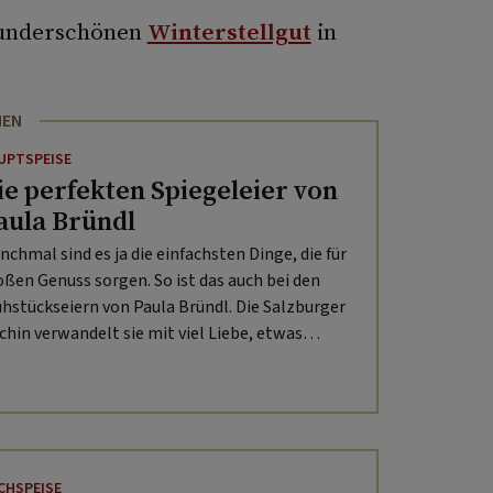
 wunderschönen
Winterstellgut
in
HEN
UPTSPEISE
ie perfekten Spiegeleier von
aula Bründl
nchmal sind es ja die einfachsten Dinge, die für
oßen Genuss sorgen. So ist das auch bei den
ühstückseiern von Paula Bründl. Die Salzburger
chin verwandelt sie mit viel Liebe, etwas
rgkäse und Balsamico in etwas ganz
sonderes.
CHSPEISE