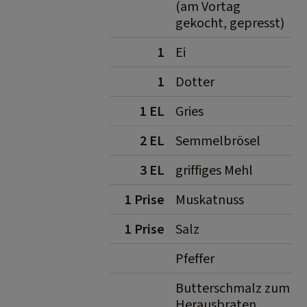
(am Vortag
gekocht, gepresst)
1
Ei
1
Dotter
1 EL
Gries
2 EL
Semmelbrösel
3 EL
griffiges Mehl
1 Prise
Muskatnuss
1 Prise
Salz
Pfeffer
Butterschmalz zum
Herausbraten