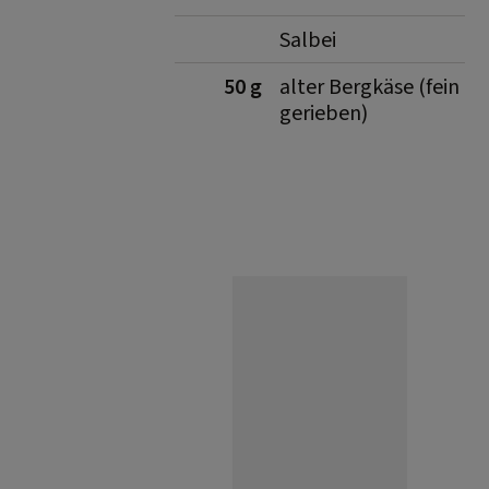
Salbei
50 g
alter Bergkäse (fein
gerieben)