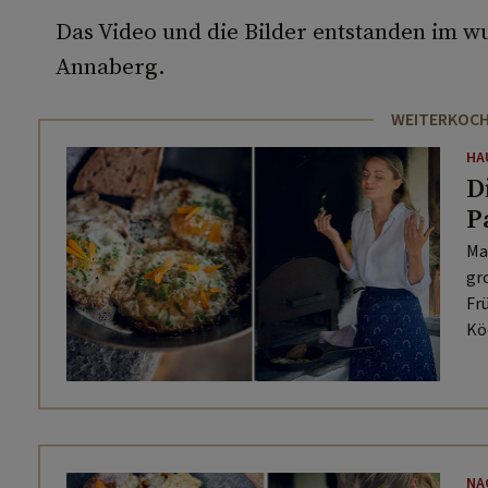
Das Video und die Bilder entstanden im
Annaberg.
WEITERKOC
HA
D
P
Ma
gr
Fr
Kö
Be
Be
NA