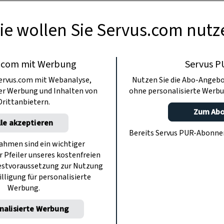
nsgericht. Innen wunderbar flaumig, außen k
ie wollen Sie Servus.com nutz
schwammerln und oben drüber würziger Bergkä
willst du mehr!
.com mit Werbung
Servus P
ervus.com mit Webanalyse,
Nutzen Sie die Abo-Angebo
ter Werbung und Inhalten von
ohne personalisierte Werbu
Drittanbietern.
Zum Ab
lle akzeptieren
Bereits Servus PUR-Abonn
hmen sind ein wichtiger
r Pfeiler unseres kostenfreien
estvoraussetzung zur Nutzung
illigung für personalisierte
Werbung.
nalisierte Werbung