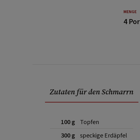
MENGE
4 Po
Zutaten für den Schmarrn
100 g
Topfen
300 g
speckige Erdäpfel