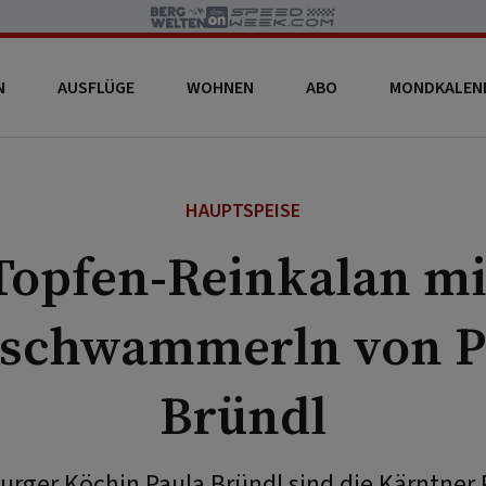
N
AUSFLÜGE
WOHNEN
ABO
MONDKALEN
HAUPTSPEISE
Topfen-Reinkalan mi
rschwammerln von P
Bründl
burger Köchin Paula Bründl sind die Kärntner 