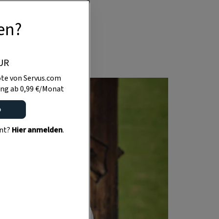
nusprig, dazu
en?
se. Herz, was
UR
te von Servus.com
ng ab 0,99 €/Monat
o
ent?
Hier anmelden
.