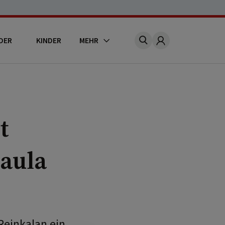
DER
KINDER
MEHR
Account
t
aula
Reinkalan ein