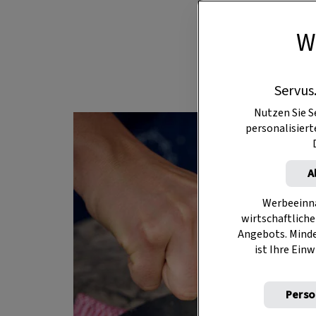
echtes Herze
W
frische Eier
Servus
Nutzen Sie S
personalisier
A
Werbeeinna
wirtschaftliche
Angebots. Mind
ist Ihre Einw
Perso