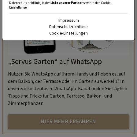
Datenschutzrichtlinie, in der
Liste unserer Partner
sowie in den Cookie-
Einstellungen.
Impressum
Datenschutzrichtlinie
Cookie-Einstellungen
„Servus Garten“ auf WhatsApp
Nutzen Sie WhatsApp auf Ihrem Handy und lieben es, auf
dem Balkon, der Terrasse oder im Garten zu werkeln? In
unserem kostenlosen WhatsApp-Kanal finden Sie täglich
Tipps und Tricks für Garten, Terrasse, Balkon- und
Zimmerpflanzen.
HIER MEHR ERFAHREN