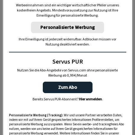
Werbeeinnahmen sind ein wichtiger wirtschaftlicher Pfeiler unseres
kostenfreien Angebots. Mindestvoraussetzung zur Nutzung ist Ihre
Einwilligung für personalisierte Werbung.
Personalisierte Werbung
Ihre Einwilligung ist jederzeit widerrufbar. Adblocker müssen vor
Nutzung deaktiviert werden.
Servus PUR
Nutzen Sie die Abo-Angebote von Servus.com ohne personalisierte
HAUPTSPEISE
Werbung ab 0,99 €/Monat
Gedämpfter Karfiol mit pochierten
Eiern
Zum Abo
Bereits Servus PUR-Abonnent?
Hier anmelden
.
Personalisierte Werbung (Tracking):
Wir und unsere Partner verarbeiten Daten,
indem wir mit auf Ihrem Gerät gespeicherten Informationen Profile erstellen, um
personalisierte Werbung auszuspielen. Wenn Sie ein werbe– und trackingfreies Abo
nutzen, werden von uns keine auf Ihrem Gerät gespeicherten Informationen für
personalisierte Werbung verwendet. Weitere Informationen finden Sie in unserer