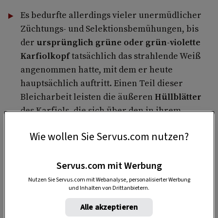
Es bedurfte allerdings vieler unermüdlicher
Züchtungs- und Selektionsbemühungen, bis
der
ursprünglich grüne oder grün-violette
Karfiolkopf
tatsächlich das strahlende Weiß
angenommen hatte, mit dem er heute
hauptsächlich auftritt. Einen Teil dieser
Bleicharbeit leisten die äußeren
Hüllblätter
des Karfiols, die sich über den in ihrem
Zentrum heranwachsenden Kopf legen und
Wie wollen Sie Servus.com nutzen?
ihn teilweise abdecken, sodass das
Sonnenlicht ihn nur in sehr abgeschwächter
Form erreichen kann.
Servus.com mit Werbung
Nutzen Sie Servus.com mit Webanalyse, personalisierter Werbung
DAS KÖNNTE SIE AUCH INTERESSIEREN
und Inhalten von Drittanbietern.
Alle akzeptieren