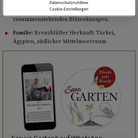
Zarte Knospen für die
Küche
: Geerntet
Datenschutzrichtlinie
Cookie-Einstellungen
werden beim Karfiol die dicht
zusammenstehenden Blütenknospen.
Familie
: Kreuzblütler Herkunft: Türkei,
Ägypten, südlicher Mittelmeerraum