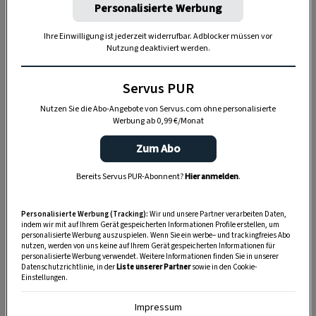
Personalisierte Werbung
Ihre Einwilligung ist jederzeit widerrufbar. Adblocker müssen vor
Nutzung deaktiviert werden.
Servus PUR
Nutzen Sie die Abo-Angebote von Servus.com ohne personalisierte
Werbung ab 0,99 €/Monat
Er kann
gekocht, gebraten, gegrillt, gedämpft
Zum Abo
oder sogar roh gegessen werden. Von klassischen
Gerichten wie
Karfiolgratin
und gebratenem
Bereits Servus PUR-Abonnent?
Hier anmelden
.
Karfiol bis hin zu modernen Interpretationen wie
Karfiolreis und
Karfiol-Pizza
gibt es unzählige
Personalisierte Werbung (Tracking):
Wir und unsere Partner verarbeiten Daten,
indem wir mit auf Ihrem Gerät gespeicherten Informationen Profile erstellen, um
Möglichkeiten, dieses Gemüse zu genießen.
personalisierte Werbung auszuspielen. Wenn Sie ein werbe– und trackingfreies Abo
nutzen, werden von uns keine auf Ihrem Gerät gespeicherten Informationen für
personalisierte Werbung verwendet. Weitere Informationen finden Sie in unserer
Datenschutzrichtlinie, in der
Liste unserer Partner
sowie in den Cookie-
Einstellungen.
Karfiol- (Brassica oleracea var. botrytis)
Impressum