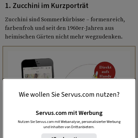
1. Zucchini im Kurzporträt
Zucchini sind Sommerkürbisse – formenreich,
farbenfroh und seit den 1960er-Jahren aus
heimischen Gärten nicht mehr wegzudenken.
Wie wollen Sie Servus.com nutzen?
Servus.com mit Werbung
Nutzen Sie Servus.com mit Webanalyse, personalisierter Werbung
und Inhalten von Drittanbietern.
„Servus Garten“ auf WhatsApp