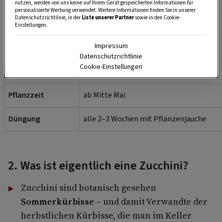
nutzen, werden von uns keine auf Ihrem Gerät gespeicherten Informationen für
personalisierte Werbung verwendet. Weitere Informationen finden Sie in unserer
Datenschutzrichtlinie, in der
Liste unserer Partner
sowie in den Cookie-
Erster Erntetermin
ca. 5 Wochen nach dem Einpflanzen
Einstellungen.
Impressum
Ideale Erntegröße
10 bis 20 cm
Datenschutzrichtlinie
Cookie-Einstellungen
Pflanzabstand
1 Meter
Pflanzzeit
ab Mitte Mai
Düngung
alle 2–3 Wochen mit Pflanzenjauche
2. Was ist eigentlich eine Zucchini?
Zucchini sind botanisch gesehen
Sommerkürbisse
– und damit Verwandte der
herbstlichen Kürbisse, die man im Keller