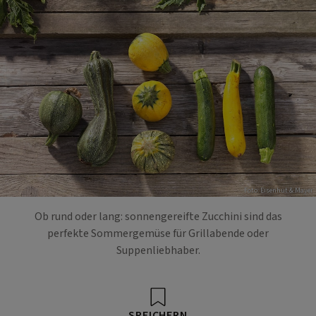
Foto: Eisenhut & Mayer
Ob rund oder lang: sonnengereifte Zucchini sind das
perfekte Sommergemüse für Grillabende oder
Suppenliebhaber.
SPEICHERN