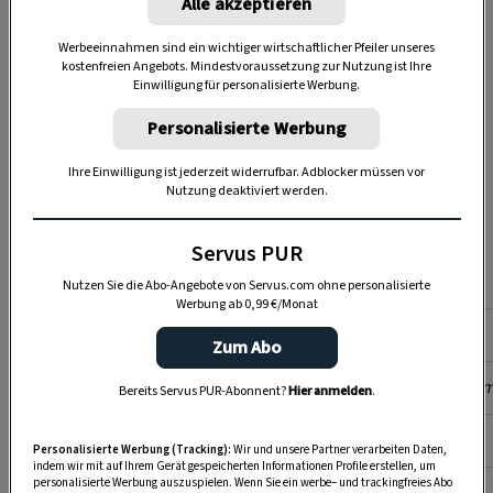
Alle akzeptieren
Nutzen Sie WhatsApp auf Ihrem Handy und lieben es, auf
Werbeeinnahmen sind ein wichtiger wirtschaftlicher Pfeiler unseres
dem Balkon, der Terrasse oder im Garten zu werkeln? In
kostenfreien Angebots. Mindestvoraussetzung zur Nutzung ist Ihre
unserem kostenlosen WhatsApp-Kanal finden Sie täglich
Einwilligung für personalisierte Werbung.
Tipps und Tricks für Garten, Terrasse, Balkon- und
Personalisierte Werbung
Zimmerpflanzen.
Ihre Einwilligung ist jederzeit widerrufbar. Adblocker müssen vor
Nutzung deaktiviert werden.
HIER MEHR ERFAHREN
Servus PUR
Nutzen Sie die Abo-Angebote von Servus.com ohne personalisierte
Werbung ab 0,99 €/Monat
Merkmal
Details
Zum Abo
Botanischer Name
Cucurbita pepo
subsp.
pepo
convar.
girom
Bereits Servus PUR-Abonnent?
Hier anmelden
.
Familie
Cucurbitaceae (Kürbisgewächse)
Personalisierte Werbung (Tracking):
Wir und unsere Partner verarbeiten Daten,
indem wir mit auf Ihrem Gerät gespeicherten Informationen Profile erstellen, um
personalisierte Werbung auszuspielen. Wenn Sie ein werbe– und trackingfreies Abo
Typ
Sommerkürbis