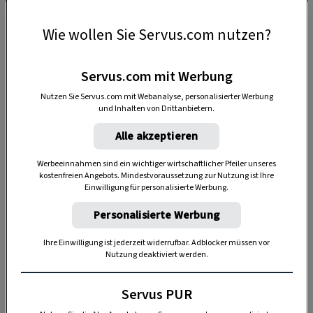
Aktivitäten, wie Joggen, Wandern oder
Schwimmen integrieren. Dann ist er auch ein
Wie wollen Sie Servus.com nutzen?
angenehmer und zufriedener Begleithund.
Servus.com mit Werbung
Nutzen Sie Servus.com mit Webanalyse, personalisierter Werbung
und Inhalten von Drittanbietern.
Alle akzeptieren
Werbeeinnahmen sind ein wichtiger wirtschaftlicher Pfeiler unseres
kostenfreien Angebots. Mindestvoraussetzung zur Nutzung ist Ihre
Einwilligung für personalisierte Werbung.
Anzeige
Personalisierte Werbung
Ihre Einwilligung ist jederzeit widerrufbar. Adblocker müssen vor
Nutzung deaktiviert werden.
Servus PUR