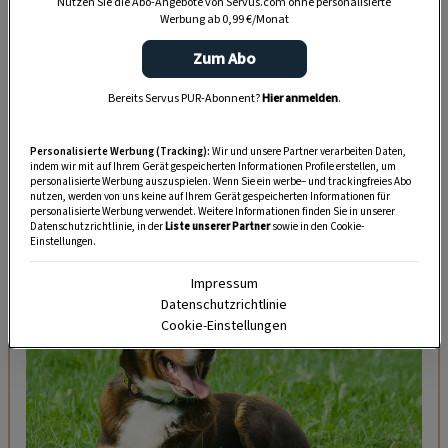
Nutzen Sie die Abo-Angebote von Servus.com ohne personalisierte
Werbung ab 0,99 €/Monat
Mit ihren muskulösen, athletischen Körpern, den
Zum Abo
sanften, bernsteinfarbenen Augen – als Welpen
werden sie jedoch mit hellblauen Augen geboren
Bereits Servus PUR-Abonnent?
Hier anmelden
.
– und dem kurzhaarigen, silbergrauen Fell sind
sie unverwechselbar. Ihre stolze Haltung und ihr
Personalisierte Werbung (Tracking):
Wir und unsere Partner verarbeiten Daten,
indem wir mit auf Ihrem Gerät gespeicherten Informationen Profile erstellen, um
ausdrucksstarkes Gesicht verleihen ihnen ein
personalisierte Werbung auszuspielen. Wenn Sie ein werbe– und trackingfreies Abo
nutzen, werden von uns keine auf Ihrem Gerät gespeicherten Informationen für
beeindruckendes Auftreten.
personalisierte Werbung verwendet. Weitere Informationen finden Sie in unserer
Datenschutzrichtlinie, in der
Liste unserer Partner
sowie in den Cookie-
Einstellungen.
DAS KÖNNTE SIE AUCH INTERESSIEREN
Impressum
Datenschutzrichtlinie
Cookie-Einstellungen