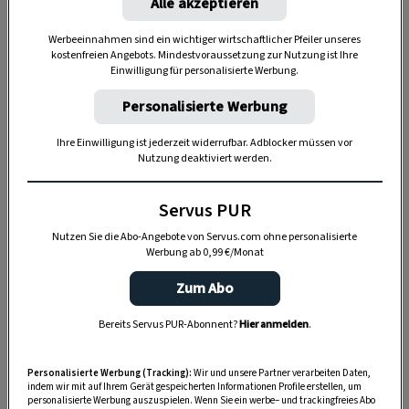
Alle akzeptieren
kratzen
kann sie auch, wenn ihr etwas nicht
gefällt.
Werbeeinnahmen sind ein wichtiger wirtschaftlicher Pfeiler unseres
kostenfreien Angebots. Mindestvoraussetzung zur Nutzung ist Ihre
Einwilligung für personalisierte Werbung.
Personalisierte Werbung
Ihre Einwilligung ist jederzeit widerrufbar. Adblocker müssen vor
Nutzung deaktiviert werden.
Servus PUR
Nutzen Sie die Abo-Angebote von Servus.com ohne personalisierte
Werbung ab 0,99 €/Monat
Zum Abo
„Servus Garten“ auf WhatsApp
Bereits Servus PUR-Abonnent?
Hier anmelden
.
Nutzen Sie WhatsApp auf Ihrem Handy und lieben es, auf
Personalisierte Werbung (Tracking):
Wir und unsere Partner verarbeiten Daten,
dem Balkon, der Terrasse oder im Garten zu werkeln? In
indem wir mit auf Ihrem Gerät gespeicherten Informationen Profile erstellen, um
personalisierte Werbung auszuspielen. Wenn Sie ein werbe– und trackingfreies Abo
unserem kostenlosen WhatsApp-Kanal finden Sie täglich