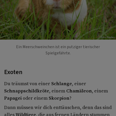
Foto: Pixabay
Ein Meerschweinchen ist ein putziger tierischer
Spielgefährte.
Exoten
Du träumst von einer
Schlange
, einer
Schnappschildkröte
, einem
Chamäleon
, einem
Papagei
oder einem
Skorpion
?
Dann müssen wir dich enttäuschen, denn das sind
alles
Wildtiere
, die aus fernen Ländern stammen