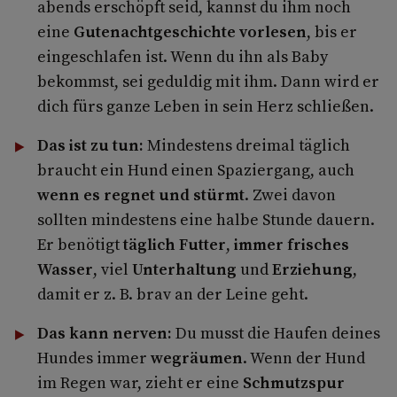
abends erschöpft seid, kannst du ihm noch
eine
Gutenachtgeschichte vorlesen
, bis er
eingeschlafen ist. Wenn du ihn als Baby
bekommst, sei geduldig mit ihm. Dann wird er
dich fürs ganze Leben in sein Herz schließen.
Das ist zu tun:
Mindestens dreimal täglich
braucht ein Hund einen Spaziergang, auch
wenn es regnet und stürmt
. Zwei davon
sollten mindestens eine halbe Stunde dauern.
Er benötigt
täglich Futter
,
immer frisches
Wasser
, viel
Unterhaltung
und
Erziehung
,
damit er z. B. brav an der Leine geht.
Das kann nerven:
Du musst die Haufen deines
Hundes immer
wegräumen
. Wenn der Hund
im Regen war, zieht er eine
Schmutzspur