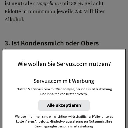
ist neutraler
Doppelkorn
mit 38 %. Bei acht
Eidottern nimmt man jeweils 250 Milliliter
Alkohol.
3. Ist Kondensmilch oder Obers
besser?
Wie wollen Sie Servus.com nutzen?
Dick-cremiger Eierlikör
hat fast schon etwas von
einem Dessert.
Servus.com mit Werbung
Will man also gerne löffeln, ist
Kondensmilch
am besten.
Nutzen Sie Servus.com mit Webanalyse, personalisierter Werbung
und Inhalten von Drittanbietern.
Trinkfreudiger
wird der Likör, wenn man
Alle akzeptieren
Milch dazu mischt
.
Werbeeinnahmen sind ein wichtiger wirtschaftlicher Pfeiler unseres
kostenfreien Angebots. Mindestvoraussetzung zur Nutzung ist Ihre
Am
beliebtesten
ist die Variante mit
Obers
.
Einwilligung für personalisierte Werbung.