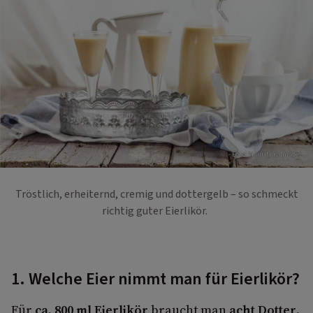
Foto: Mauritius Images
Tröstlich, erheiternd, cremig und dottergelb – so schmeckt
richtig guter Eierlikör.
1. Welche Eier nimmt man für Eierlikör?
Für
ca. 800 ml Eierlikör
braucht man
acht Dotter
.