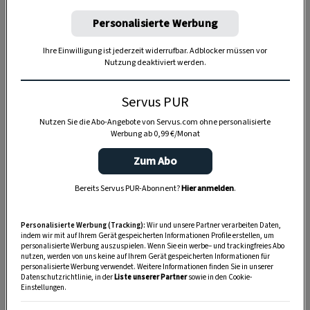
Für die Menge gilt: mindestens so viel wie
Personalisierte Werbung
Alkohol, je mehr, umso dünnflüssiger.
Ihre Einwilligung ist jederzeit widerrufbar. Adblocker müssen vor
Dazu kommt noch Staubzucker hinein, und zwar
Nutzung deaktiviert werden.
bei unserem Beispiel 250 Gramm.
Servus PUR
Servus-Tipp:
Den Geschmack kann man noch mit
einem Packerl
Vanillezucker
oder dem Mark von
Nutzen Sie die Abo-Angebote von Servus.com ohne personalisierte
Werbung ab 0,99 €/Monat
einer Vanilleschote verfeinern. Mehr braucht es
nicht für einen guten Eierlikör.
Zum Abo
Bereits Servus PUR-Abonnent?
Hier anmelden
.
4. Welche ist die richtige
Personalisierte Werbung (Tracking):
Wir und unsere Partner verarbeiten Daten,
Zubereitungstemperatur?
indem wir mit auf Ihrem Gerät gespeicherten Informationen Profile erstellen, um
personalisierte Werbung auszuspielen. Wenn Sie ein werbe– und trackingfreies Abo
nutzen, werden von uns keine auf Ihrem Gerät gespeicherten Informationen für
Wer Eierlikör über einem Wasserbad oder im
personalisierte Werbung verwendet. Weitere Informationen finden Sie in unserer
Datenschutzrichtlinie, in der
Liste unserer Partner
sowie in den Cookie-
Topf zubereitet, muss darauf achten, dass die
Einstellungen.
Flüssigkeit nicht zu heiß wird. Ansonsten erhält