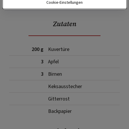
Cookie-Einstellungen
Zutaten
200 g
Kuvertüre
3
Apfel
3
Birnen
Keksausstecher
Gitterrost
Backpapier