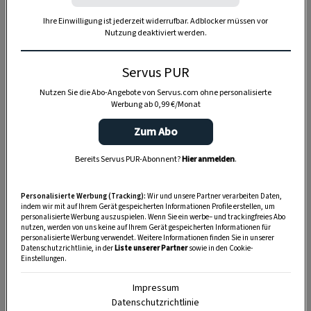
Ihre Einwilligung ist jederzeit widerrufbar. Adblocker müssen vor
Anzeige
Nutzung deaktiviert werden.
Servus PUR
Nutzen Sie die Abo-Angebote von Servus.com ohne personalisierte
Werbung ab 0,99 €/Monat
Zum Abo
Bereits Servus PUR-Abonnent?
Hier anmelden
.
Personalisierte Werbung (Tracking):
Wir und unsere Partner verarbeiten Daten,
indem wir mit auf Ihrem Gerät gespeicherten Informationen Profile erstellen, um
personalisierte Werbung auszuspielen. Wenn Sie ein werbe– und trackingfreies Abo
nutzen, werden von uns keine auf Ihrem Gerät gespeicherten Informationen für
personalisierte Werbung verwendet. Weitere Informationen finden Sie in unserer
Datenschutzrichtlinie, in der
Liste unserer Partner
sowie in den Cookie-
Einstellungen.
Impressum
Datenschutzrichtlinie
SPEICHERN
DRUCKEN