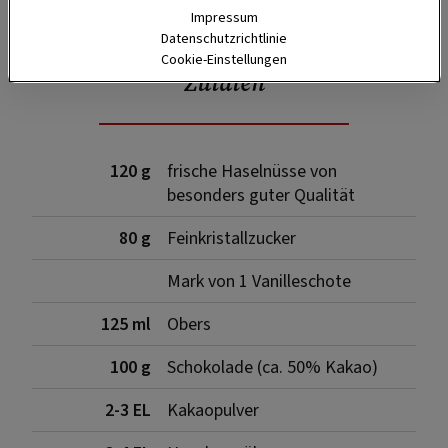
Impressum
Datenschutzrichtlinie
Cookie-Einstellungen
Zutaten
120 g
frische Haselnüsse von
besonders guter Qualität
80 g
Feinkristallzucker
Mark von 1 Vanilleschote
125 ml
Obers
100 g
Schokolade (ca. 50% Kakao)
2-3 EL
Kakaopulver