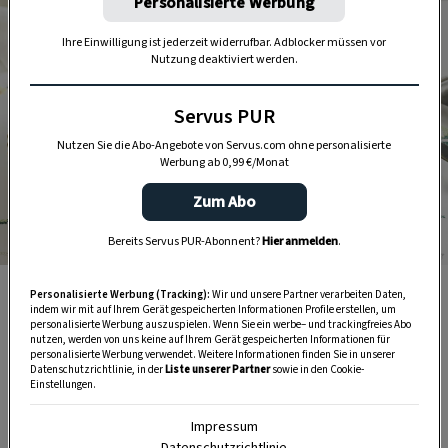
Personalisierte Werbung
Ihre Einwilligung ist jederzeit widerrufbar. Adblocker müssen vor
Nutzung deaktiviert werden.
Servus PUR
Nutzen Sie die Abo-Angebote von Servus.com ohne personalisierte
Werbung ab 0,99 €/Monat
Zum Abo
Bereits Servus PUR-Abonnent?
Hier anmelden
.
Foto: BIld: Eisenhut &amp; Mayer
Krebsgermnudeln
Personalisierte Werbung (Tracking):
Wir und unsere Partner verarbeiten Daten,
indem wir mit auf Ihrem Gerät gespeicherten Informationen Profile erstellen, um
personalisierte Werbung auszuspielen. Wenn Sie ein werbe– und trackingfreies Abo
nutzen, werden von uns keine auf Ihrem Gerät gespeicherten Informationen für
Die berühmte Wirtin Eva Mühlbauer hat ihrer
personalisierte Werbung verwendet. Weitere Informationen finden Sie in unserer
Datenschutzrichtlinie, in der
Liste unserer Partner
sowie in den Cookie-
Majestät diese – mit dem feinen Fleisch von
Einstellungen.
Flusskrebsen gefüllten –
flaumigen
Impressum
Germteigschnecken
vorgesetzt. Diese soll