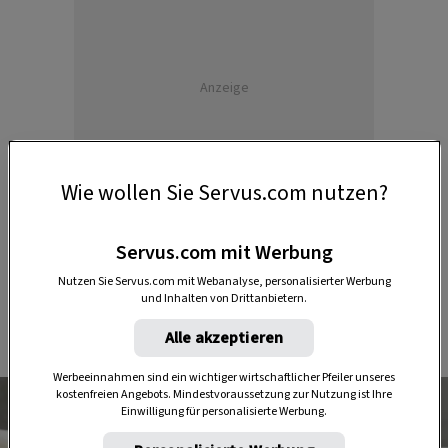
Anzeige
Wie wollen Sie Servus.com nutzen?
Servus.com mit Werbung
Nutzen Sie Servus.com mit Webanalyse, personalisierter Werbung
und Inhalten von Drittanbietern.
1. Gewickelte Krebs-Germnudeln
Alle akzeptieren
Werbeeinnahmen sind ein wichtiger wirtschaftlicher Pfeiler unseres
kostenfreien Angebots. Mindestvoraussetzung zur Nutzung ist Ihre
Einwilligung für personalisierte Werbung.