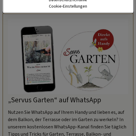
Datenschutzrichtlinie
begeistert gewesen sein.
Cookie-Einstellungen
„Servus Garten“ auf WhatsApp
Nutzen Sie WhatsApp auf Ihrem Handy und lieben es, auf
dem Balkon, der Terrasse oder im Garten zu werkeln? In
unserem kostenlosen WhatsApp-Kanal finden Sie täglich
Tipps und Tricks für Garten, Terrasse, Balkon- und