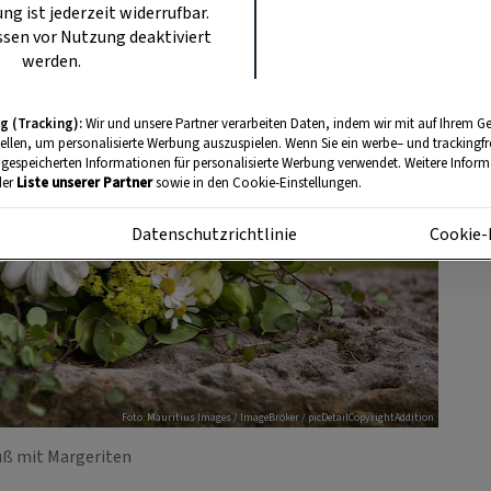
ung ist jederzeit widerrufbar.
sen vor Nutzung deaktiviert
werden.
g (Tracking):
Wir und unsere Partner verarbeiten Daten, indem wir mit auf Ihrem Ge
tellen, um personalisierte Werbung auszuspielen. Wenn Sie ein werbe– und trackingf
 gespeicherten Informationen für personalisierte Werbung verwendet. Weitere Informa
der
Liste unserer Partner
sowie in den Cookie-Einstellungen.
m
Datenschutzrichtlinie
Cookie-
Foto: Mauritius Images / ImageBroker / picDetailCopyrightAddition
uß mit Margeriten