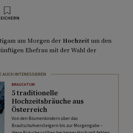
PEICHERN
äutigam am Morgen der
Hochzeit
um den
ünftigen Ehefrau mit der Wahl der
E AUCH INTERESSIEREN
BRAUCHTUM
5 traditionelle
Hochzeitsbräuche aus
Österreich
Von den Blumenkindern über das
Brautschuhversteigern bis zur Morgengabe –
diese Bräuche sollten bei keiner Hochzeit fehlen.