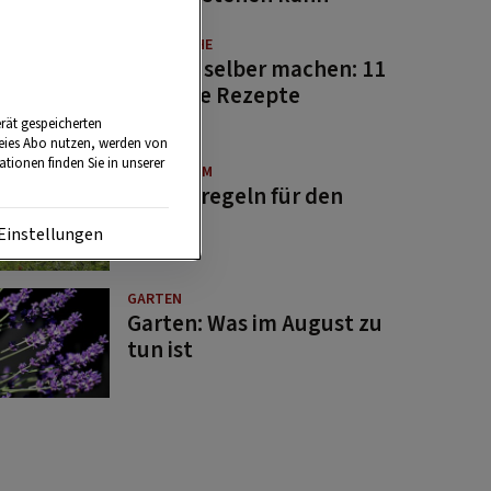
GUTE KÜCHE
Saucen selber machen: 11
beliebte Rezepte
rät gespeicherten
reies Abo nutzen, werden von
tionen finden Sie in unserer
BRAUCHTUM
Bauernregeln für den
August
Einstellungen
GARTEN
Garten: Was im August zu
tun ist