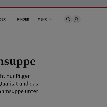
DER
KINDER
MEHR
Account
msuppe
ht nur Pilger
Qualität und das
erahmsuppe unter