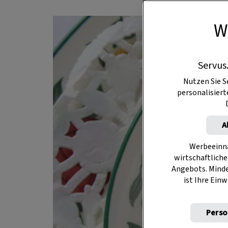
W
Servus
Nutzen Sie S
personalisier
A
Werbeeinna
wirtschaftliche
Angebots. Mind
ist Ihre Einw
Perso