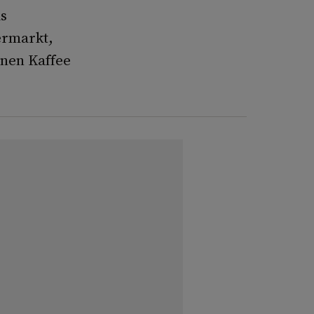
as
ermarkt,
inen Kaffee