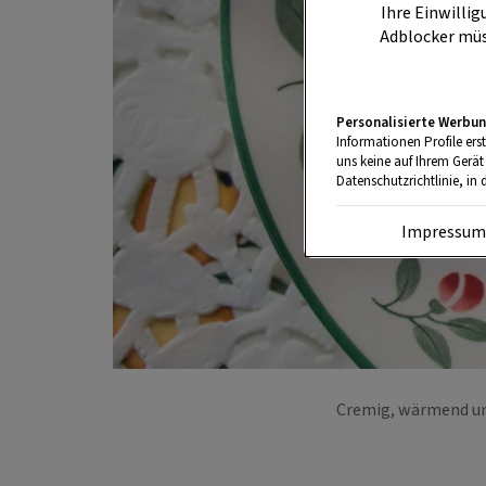
Ihre Einwillig
Adblocker müs
Personalisierte Werbun
Informationen Profile ers
uns keine auf Ihrem Gerät
Datenschutzrichtlinie, in 
Impressu
Cremig, wärmend und