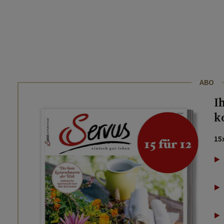
ABO
I
k
15