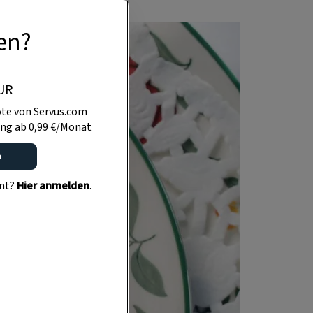
en?
UR
te von Servus.com
ng ab 0,99 €/Monat
o
ent?
Hier anmelden
.