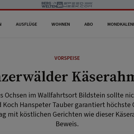
N
AUSFLÜGE
WOHNEN
ABO
MONDKALEN
VORSPEISE
nzerwälder Käserah
 Ochsen im Wallfahrtsort Bildstein sollte nic
d Koch Hanspeter Tauber garantiert höchste 
 Tag mit köstlichen Gerichten wie dieser Käs
Beweis.