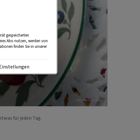
rät gespeicherten
reies Abo nutzen, werden von
tionen finden Sie in unserer
Einstellungen
Foto: Mirco Taliercio
etwas für jeden Tag.