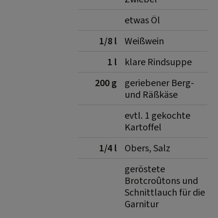
etwas Öl
1/8 l
Weißwein
1 l
klare Rindsuppe
200 g
geriebener Berg-
und Räßkäse
evtl. 1 gekochte
Kartoffel
1/4 l
Obers, Salz
geröstete
Brotcroûtons und
Schnittlauch für die
Garnitur