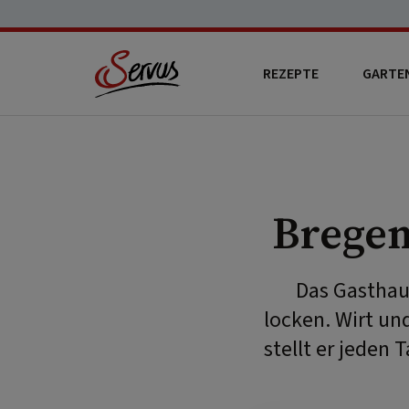
REZEPTE
GARTE
Brege
Das Gasthaus
locken. Wirt un
stellt er jeden