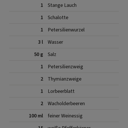
1
Stange Lauch
1
Schalotte
1
Petersilienwurzel
3 l
Wasser
50 g
Salz
1
Petersilienzweig
2
Thymianzweige
1
Lorbeerblatt
2
Wacholderbeeren
100 ml
feiner Weinessig