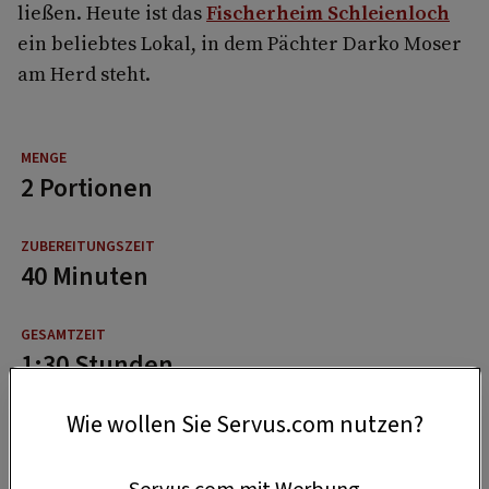
ließen. Heute ist das
Fischerheim Schleienloch
ein beliebtes Lokal, in dem Pächter Darko Moser
am Herd steht.
2 Portionen
40 Minuten
1:30 Stunden
Wie wollen Sie Servus.com nutzen?