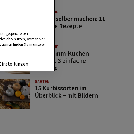
GUTE KÜCHE
Saucen selber machen: 11
beliebte Rezepte
rät gespeicherten
reies Abo nutzen, werden von
tionen finden Sie in unserer
GUTE KÜCHE
Osterlamm-Kuchen
backen: 3 einfache
Einstellungen
Rezepte
GARTEN
15 Kürbissorten im
Überblick – mit Bildern