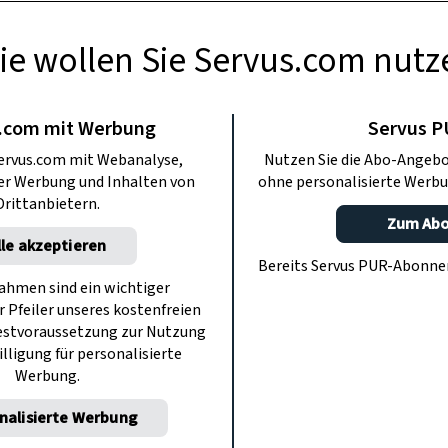
ie wollen Sie Servus.com nutz
USFLÜGE
en: Hochgefühl
.com mit Werbung
Servus 
ervus.com mit Webanalyse,
Nutzen Sie die Abo-Angebo
ng – Serfaus Fiss
ter Werbung und Inhalten von
ohne personalisierte Werbu
Drittanbietern.
Zum Ab
adis
lle akzeptieren
Bereits Servus PUR-Abonn
hmen sind ein wichtiger
r Pfeiler unseres kostenfreien
nbalkon Tirols: Wo Römer und Kaiser
estvoraussetzung zur Nutzung
e. „Heimatleuchten“ zeigt die Region –
illigung für personalisierte
Werbung.
vus TV On streamen.
nalisierte Werbung