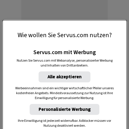
Anzeige
Wie wollen Sie Servus.com nutzen?
Servus.com mit Werbung
Nutzen Sie Servus.com mit Webanalyse, personalisierter Werbung
und Inhalten von Drittanbietern.
Alle akzeptieren
Werbeeinnahmen sind ein wichtiger wirtschaftlicher Pfeiler unseres
Handwerk und Kulinarik, Menschen und ihre
kostenfreien Angebots. Mindestvoraussetzung zur Nutzung ist Ihre
Einwilligung für personalisierte Werbung.
Geschichten - die
besten Sendungen von
ServusTV
gibt es hier zum Nachsehen.
Personalisierte Werbung
Ihre Einwilligung ist jederzeit widerrufbar. Adblocker müssen vor
Nutzung deaktiviert werden.