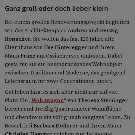
Ganz groß oder doch lieber klein
Bei einem großen Renovierungsprojekt begleiten
wir das Architektenpaar
Andrea
und
Herwig
Ronacher
. Sie wollen das fast 120 Jahre alte
Elternhaus von
Ilse Hinteregger
und ihrem
Mann
Franz
am Ossiachersee umbauen. Dabei
gestalten sie ein beeindruckendes Wohnobjekt
zwischen Tradition und Moderne, das genügend
Lebensraum für zwei Generationen bietet.
Gut leben lässt es sich aber nicht nur auf viel
Platz. Ein „
Wohnwagon
“ von
Theresa Steininger
bietet rund dreißig Quadratmeter Wohnfläche
und obendrein ein völlig unabhängiges Leben. Zu
Besuch bei
Barbara Döllerer
und ihrem Mann
Christian Hammer
erleben wir die mobile