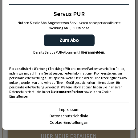
Servus PUR
Nutzen Sie die Abo-Angebote von Servus.com ohne personalisierte
Werbung ab 0,99 €/Monat
Zum Abo
Bereits Servus PUR-Abonnent?
Hier anmelden
.
Personalisierte Werbung (Tracking):
Wir und unsere Partner verarbeiten Daten,
„Servus Garten“ auf WhatsApp
indem wir mit auf Ihrem Gerät gespeicherten Informationen Profile erstellen, um
personalisierte Werbung auszuspielen. Wenn Sie ein werbe– und trackingfreies Abo
nutzen, werden von uns keine auf Ihrem Gerät gespeicherten Informationen für
Nutzen Sie WhatsApp auf Ihrem Handy und lieben es, auf
personalisierte Werbung verwendet. Weitere Informationen finden Sie in unserer
Datenschutzrichtlinie, in der
Liste unserer Partner
sowie in den Cookie-
dem Balkon, der Terrasse oder im Garten zu werkeln? In
Einstellungen.
unserem kostenlosen WhatsApp-Kanal finden Sie täglich
Impressum
Tipps und Tricks für Garten, Terrasse, Balkon- und
Datenschutzrichtlinie
Zimmerpflanzen.
Cookie-Einstellungen
HIER MEHR ERFAHREN