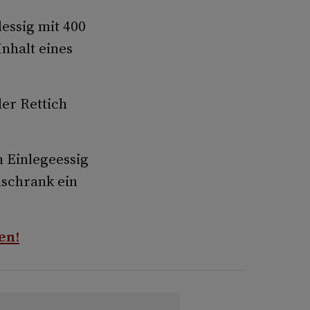
essig mit 400
Inhalt eines
der Rettich
 Einlegeessig
lschrank ein
en!