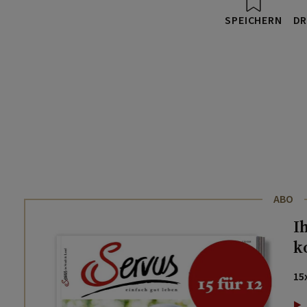
SPEICHERN
DR
ABO
I
k
15