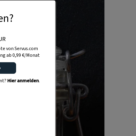
en?
UR
te von Servus.com
ng ab 0,99 €/Monat
o
ent?
Hier anmelden
.