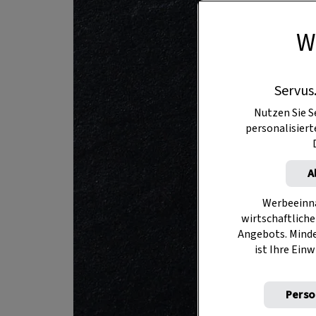
W
Servus
Nutzen Sie S
personalisier
A
Werbeeinna
wirtschaftliche
Angebots. Mind
ist Ihre Einw
Perso