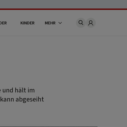
DER
KINDER
MEHR
Account
 und hält im
 kann abgeseiht