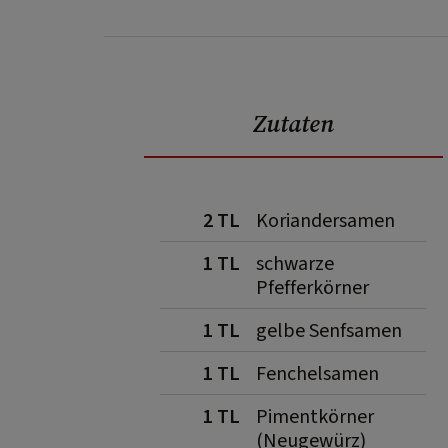
Zutaten
2 TL
Koriandersamen
1 TL
schwarze
Pfefferkörner
1 TL
gelbe Senfsamen
1 TL
Fenchelsamen
1 TL
Pimentkörner
(Neugewürz)