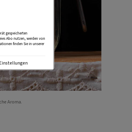
rät gespeicherten
reies Abo nutzen, werden von
tionen finden Sie in unserer
Einstellungen
Foto: Eisenhut & Mayer
sche Aroma.