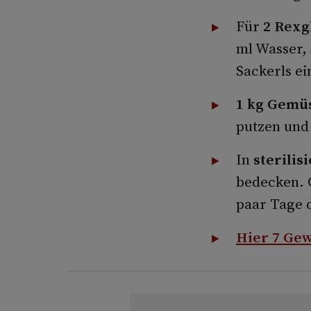
Für
2 Rexgl
ml Wasser, 
Sackerls e
1 kg Gemü
putzen und 
In
sterilis
bedecken. 
paar Tage 
Hier 7 Ge