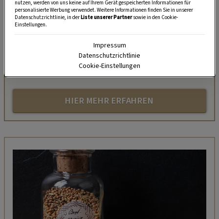
„Servus Garten“ auf WhatsApp
nutzen, werden von uns keine auf Ihrem Gerät gespeicherten Informationen für
personalisierte Werbung verwendet. Weitere Informationen finden Sie in unserer
Datenschutzrichtlinie, in der
Liste unserer Partner
sowie in den Cookie-
Nutzen Sie WhatsApp auf Ihrem Handy und lieben es, auf
Einstellungen.
dem Balkon, der Terrasse oder im Garten zu werkeln? In
Impressum
unserem kostenlosen WhatsApp-Kanal finden Sie täglich
Datenschutzrichtlinie
Tipps und Tricks für Garten, Terrasse, Balkon- und
Cookie-Einstellungen
Zimmerpflanzen.
HIER MEHR ERFAHREN