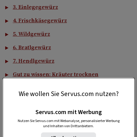
3. Einlegegewürz
4. Frischkäsegewürz
5. Wildgewürz
6. Bratlgewürz
7. Hendlgewürz
Gut zu wissen: Kräuter trocknen
Gewürze und Kräuter mahlen
Wie wollen Sie Servus.com nutzen?
Schalen von Zitronen und Orangen trocknen
Servus.com mit Werbung
Nutzen Sie Servus.com mit Webanalyse, personalisierter Werbung
1. Brotgewürz
und Inhalten von Drittanbietern.