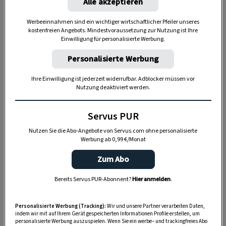
In das
klassische Brotgewürz
kommen
Alle akzeptieren
Koriandersamen, Fenchelsamen, Kümmelsamen,
Werbeeinnahmen sind ein wichtiger wirtschaftlicher Pfeiler unseres
Anissamen und Dillsamen in einem gewissen
kostenfreien Angebots. Mindestvoraussetzung zur Nutzung ist Ihre
Einwilligung für personalisierte Werbung.
Verhältnis. Wie viel davon in Ihren Brotteig
kommt, bleiben Ihnen überlassen. Je mehr, desto
Personalisierte Werbung
intensiver wird es im Geschmack.
Ihre Einwilligung ist jederzeit widerrufbar. Adblocker müssen vor
Nutzung deaktiviert werden.
Servus PUR
Nutzen Sie die Abo-Angebote von Servus.com ohne personalisierte
Werbung ab 0,99 €/Monat
Zum Abo
Bereits Servus PUR-Abonnent?
Hier anmelden
.
Personalisierte Werbung (Tracking):
Wir und unsere Partner verarbeiten Daten,
indem wir mit auf Ihrem Gerät gespeicherten Informationen Profile erstellen, um
personalisierte Werbung auszuspielen. Wenn Sie ein werbe– und trackingfreies Abo