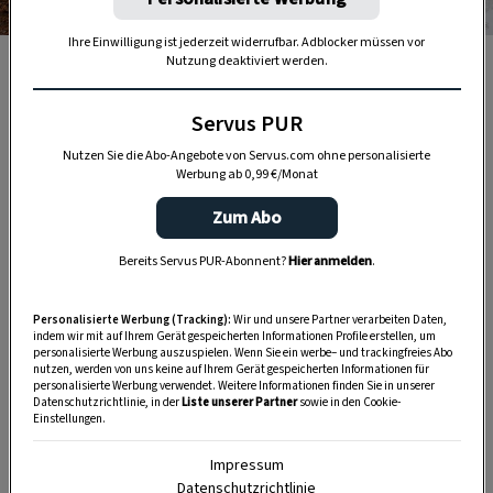
Foto: Mauritius Images
Ihre Einwilligung ist jederzeit widerrufbar. Adblocker müssen vor
Nutzung deaktiviert werden.
Kaffeepulver hilft gegen Fettgeruch.
DAS KÖNNTE SIE AUCH INTERESSIEREN
Servus PUR
Nutzen Sie die Abo-Angebote von Servus.com ohne personalisierte
Werbung ab 0,99 €/Monat
Zum Abo
Bereits Servus PUR-Abonnent?
Hier anmelden
.
Personalisierte Werbung (Tracking):
Wir und unsere Partner verarbeiten Daten,
indem wir mit auf Ihrem Gerät gespeicherten Informationen Profile erstellen, um
personalisierte Werbung auszuspielen. Wenn Sie ein werbe– und trackingfreies Abo
nutzen, werden von uns keine auf Ihrem Gerät gespeicherten Informationen für
personalisierte Werbung verwendet. Weitere Informationen finden Sie in unserer
Datenschutzrichtlinie, in der
Liste unserer Partner
sowie in den Cookie-
Einstellungen.
WOHNEN
Impressum
Alleskönner Kaffeesatz: 7
Datenschutzrichtlinie