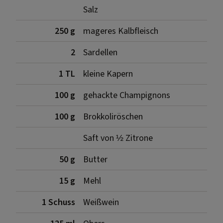
Salz
250 g
mageres Kalbfleisch
2
Sardellen
1 TL
kleine Kapern
100 g
gehackte Champignons
100 g
Brokkoliröschen
Saft von ½ Zitrone
50 g
Butter
15 g
Mehl
1 Schuss
Weißwein