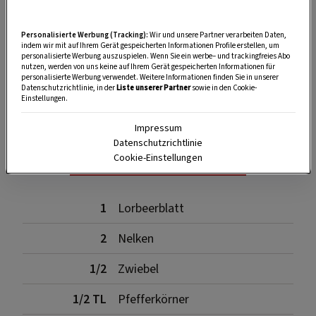
Personalisierte Werbung (Tracking):
Wir und unsere Partner verarbeiten Daten,
indem wir mit auf Ihrem Gerät gespeicherten Informationen Profile erstellen, um
personalisierte Werbung auszuspielen. Wenn Sie ein werbe– und trackingfreies Abo
nutzen, werden von uns keine auf Ihrem Gerät gespeicherten Informationen für
personalisierte Werbung verwendet. Weitere Informationen finden Sie in unserer
SPEICHERN
DRUCKEN
Datenschutzrichtlinie, in der
Liste unserer Partner
sowie in den Cookie-
Einstellungen.
Impressum
Für das Ragout
Datenschutzrichtlinie
Cookie-Einstellungen
1
Lorbeerblatt
2
Nelken
1/2
Zwiebel
1/2 TL
Pfefferkörner