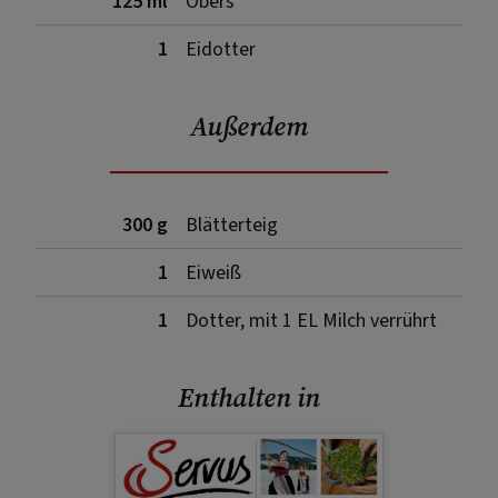
125 ml
Obers
1
Eidotter
Außerdem
300 g
Blätterteig
1
Eiweiß
1
Dotter, mit 1 EL Milch verrührt
Enthalten in