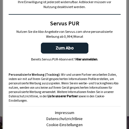
Ihre Einwilligung ist jederzeit widerrufbar. Adblocker müssen vor
Nutzung deaktiviert werden.
Servus PUR
Nutzen Sie die Abo-Angebote von Servus.com ohne personalisierte
„Servus Garten“ auf WhatsApp
Werbung ab 0,99 €/Monat
Zum Abo
Nutzen Sie WhatsApp auf Ihrem Handy und lieben es, auf
dem Balkon, der Terrasse oder im Garten zu werkeln? In
Bereits Servus PUR-Abonnent?
Hier anmelden
.
unserem kostenlosen WhatsApp-Kanal finden Sie täglich
Tipps und Tricks für Garten, Terrasse, Balkon- und
Personalisierte Werbung (Tracking):
Wir und unsere Partner verarbeiten Daten,
Zimmerpflanzen.
indem wir mit auf Ihrem Gerät gespeicherten Informationen Profile erstellen, um
personalisierte Werbung auszuspielen. Wenn Sie ein werbe– und trackingfreies Abo
nutzen, werden von uns keine auf Ihrem Gerät gespeicherten Informationen für
personalisierte Werbung verwendet. Weitere Informationen finden Sie in unserer
HIER MEHR ERFAHREN
Datenschutzrichtlinie, in der
Liste unserer Partner
sowie in den Cookie-
Einstellungen.
Impressum
Datenschutzrichtlinie
Cookie-Einstellungen