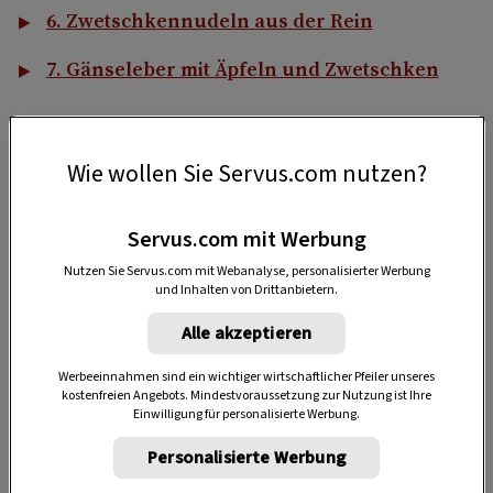
6. Zwetschkennudeln aus der Rein
7. Gänseleber mit Äpfeln und Zwetschken
1. Zwetschkenfleck
Wie wollen Sie Servus.com nutzen?
Traditionell mit Germteig zubereitet und ein
wahrer Hingucker – der
Zwetschkenfleck
passt
Servus.com mit Werbung
zur Kaffeejause genauso gut wie zum
Nutzen Sie Servus.com mit Webanalyse, personalisierter Werbung
Sonntagsfrühstück.
und Inhalten von Drittanbietern.
Alle akzeptieren
Werbeeinnahmen sind ein wichtiger wirtschaftlicher Pfeiler unseres
kostenfreien Angebots. Mindestvoraussetzung zur Nutzung ist Ihre
Einwilligung für personalisierte Werbung.
Personalisierte Werbung