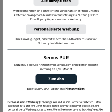
Alle akzeptieren
An Improvisationstalent mangelt es dem Ehepaar
ja nicht. Außerdem wollte man alle Materialien,
Werbeeinnahmen sind ein wichtiger wirtschaftlicher Pfeiler unseres
kostenfreien Angebots. Mindestvoraussetzung zur Nutzung ist Ihre
die noch brauchbar waren, auch
Einwilligung für personalisierte Werbung.
wiederverwenden. Und wurde irgendwo etwas
Personalisierte Werbung
Besonderes entdeckt, dann nahmen sie es wenn
möglich auch mit – wie etwa die acht Zentimeter
Ihre Einwilligung ist jederzeit widerrufbar. Adblocker müssen vor
Nutzung deaktiviert werden.
dicken Bodenplatten aus Solnhofener Marmor im
Schlafzimmer.
Servus PUR
Nutzen Sie die Abo-Angebote von Servus.com ohne personalisierte
Werbung ab 0,99 €/Monat
Zum Abo
Bereits Servus PUR-Abonnent?
Hier anmelden
.
Personalisierte Werbung (Tracking):
Wir und unsere Partner verarbeiten Daten,
indem wir mit auf Ihrem Gerät gespeicherten Informationen Profile erstellen, um
personalisierte Werbung auszuspielen. Wenn Sie ein werbe– und trackingfreies Abo