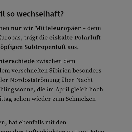
il so wechselhaft?
nnen
nur wir Mitteleuropäer
– denn
Europas, trägt die
eiskalte Polarluft
köpfigen Subtropenluft
aus.
nterschiede
zwischen dem
em verschneiten Sibirien besonders
oder Nordostströmung über Nacht
hlingssonne, die im April gleich hoch
ittag schon wieder zum Schmelzen
n, hat ebenfalls mit den
ren der Luftschichten
zu tun: Unten