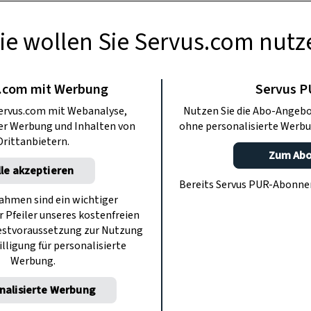
ie wollen Sie Servus.com nutz
AUCHTUM
Warum macht der
.com mit Werbung
Servus 
ervus.com mit Webanalyse,
Nutzen Sie die Abo-Angebo
as er will?
ter Werbung und Inhalten von
ohne personalisierte Werbu
Drittanbietern.
Zum Ab
lle akzeptieren
en Launen plagt, hieß er im Mittelalter
Bereits Servus PUR-Abonn
ist das Aprilwetter eigentlich so
hmen sind ein wichtiger
r Pfeiler unseres kostenfreien
rechenbar?
estvoraussetzung zur Nutzung
illigung für personalisierte
Werbung.
nalisierte Werbung