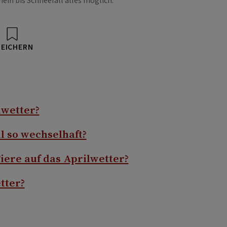
hein bis Schneefall alles möglich.
PEICHERN
lwetter?
l so wechselhaft?
iere auf das Aprilwetter?
tter?