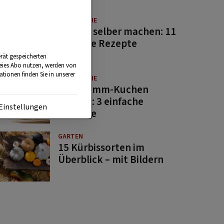
GUTE KÜCHE
Saucen selber machen: 11
beliebte Rezepte
rät gespeicherten
reies Abo nutzen, werden von
tionen finden Sie in unserer
GUTE KÜCHE
Osterlamm-Kuchen
backen: 3 einfache
Einstellungen
Rezepte
GARTEN
15 Kürbissorten im
Überblick – mit Bildern