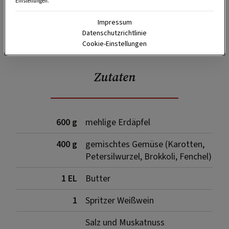
Einstellungen.
Impressum
Datenschutzrichtlinie
SPEICHERN
DRUCKEN
Cookie-Einstellungen
Zutaten
600 g
mehlige Erdäpfel
400 g
gemischtes Gemüse (Karotten,
Petersilwurzel, Brokkoli, Fenchel)
1 EL
Butter
1
Spritzer Weißwein
Salz und Muskatnuss