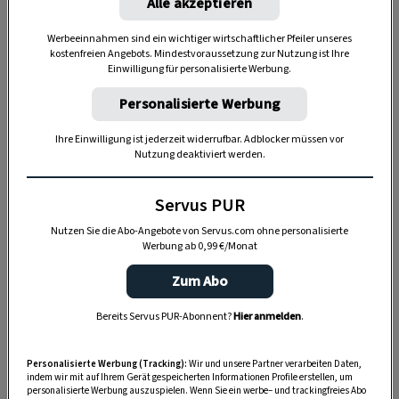
Alle akzeptieren
Werbeeinnahmen sind ein wichtiger wirtschaftlicher Pfeiler unseres
kostenfreien Angebots. Mindestvoraussetzung zur Nutzung ist Ihre
Einwilligung für personalisierte Werbung.
Personalisierte Werbung
Ihre Einwilligung ist jederzeit widerrufbar. Adblocker müssen vor
Nutzung deaktiviert werden.
„Servus Garten“ auf WhatsApp
Servus PUR
Nutzen Sie WhatsApp auf Ihrem Handy und lieben es, auf
Nutzen Sie die Abo-Angebote von Servus.com ohne personalisierte
dem Balkon, der Terrasse oder im Garten zu werkeln? In
Werbung ab 0,99 €/Monat
unserem kostenlosen WhatsApp-Kanal finden Sie täglich
Tipps und Tricks für Garten, Terrasse, Balkon- und
Zum Abo
Zimmerpflanzen.
Bereits Servus PUR-Abonnent?
Hier anmelden
.
HIER MEHR ERFAHREN
Personalisierte Werbung (Tracking):
Wir und unsere Partner verarbeiten Daten,
indem wir mit auf Ihrem Gerät gespeicherten Informationen Profile erstellen, um
personalisierte Werbung auszuspielen. Wenn Sie ein werbe– und trackingfreies Abo