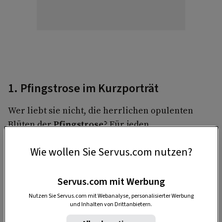
1. Pfingstrose im Kurzporträt
Wer liebt sie nicht, die herrlichen opulenten
Blüten der
Pfingstrose
? Für jeden
Farbgeschmack ist etwas dabei, denn es gibt
Wie wollen Sie Servus.com nutzen?
tausende Sorten, die in
Strauch- und
Staudenpäonien
unterschieden werden.
Servus.com mit Werbung
Nutzen Sie Servus.com mit Webanalyse, personalisierter Werbung
und Inhalten von Drittanbietern.