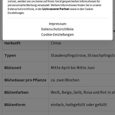
nutzen, werden von uns keine auf Ihrem Gerät gespeicherten Informationen für
personalisierte Werbung verwendet. Weitere Informationen finden Sie in unserer
Datenschutzrichtlinie, in der
Liste unserer Partner
sowie in den Cookie-
Einstellungen.
Andere Namen
Päonie, Benediktinerrose
Impressum
Datenschutzrichtlinie
Familie
Pfingstrosengewächse (Paeoniacea
Cookie-Einstellungen
Herkunft
China
Typen
Staudenpfingstrose, Strauchpfingst
Blütezeit
Mitte April bis Mitte Juni
Blütedauer pro Pflanze
ca. zwei Wochen
Blütenfarben
Weiß, Beige, Gelb, Rosa und Rot in a
Blütenform
einfach, halbgefüllt oder gefüllt