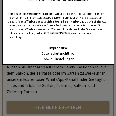
Bereits Servus PUR-Abonnent?
Hier anmelden
.
Personalisierte Werbung (Tracking):
Wir und unsere Partner verarbeiten Daten,
indem wir mit auf Ihrem Gerät gespeicherten Informationen Profile erstellen, um
personalisierte Werbung auszuspielen. Wenn Sie ein werbe– und trackingfreies Abo
nutzen, werden von uns keine auf Ihrem Gerät gespeicherten Informationen für
personalisierte Werbung verwendet. Weitere Informationen finden Sie in unserer
Datenschutzrichtlinie, in der
Liste unserer Partner
sowie in den Cookie-
Einstellungen.
Impressum
Datenschutzrichtlinie
„Servus Garten“ auf WhatsApp
Cookie-Einstellungen
Nutzen Sie WhatsApp auf Ihrem Handy und lieben es, auf
dem Balkon, der Terrasse oder im Garten zu werkeln? In
unserem kostenlosen WhatsApp-Kanal finden Sie täglich
Tipps und Tricks für Garten, Terrasse, Balkon- und
Zimmerpflanzen.
HIER MEHR ERFAHREN