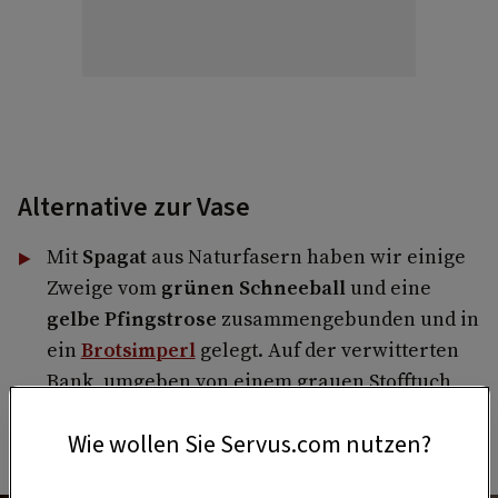
Alternative zur Vase
Mit
Spagat
aus Naturfasern haben wir einige
Zweige vom
grünen Schneeball
und eine
gelbe Pfingstrose
zusammengebunden und in
ein
Brotsimperl
gelegt. Auf der verwitterten
Bank, umgeben von einem grauen Stofftuch,
zieht unser Arrangement mit Sicherheit viele
Wie wollen Sie Servus.com nutzen?
Blicke auf sich.