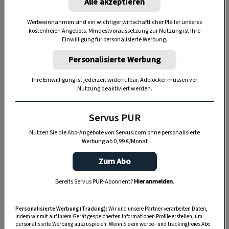
Alle akzeptieren
seine Wurzeln bis heute ungeklärt sind. „Die
Ursprünge kultureller Muster sind selten genau
Werbeeinnahmen sind ein wichtiger wirtschaftlicher Pfeiler unseres
herauszubekommen“, weiß Kulturanthropologe
kostenfreien Angebots. Mindestvoraussetzung zur Nutzung ist Ihre
Einwilligung für personalisierte Werbung.
Gunther Hirschfelder. So kursiert eine schier
unüberschaubare Zahl unterschiedlicher
Personalisierte Werbung
Erklärungsversuche, die noch dazu regional
Ihre Einwilligung ist jederzeit widerrufbar. Adblocker müssen vor
variieren. „Und bei einigen Entstehungslegenden
Nutzung deaktiviert werden.
darf man getrost davon ausgehen, dass sie selbst
Servus PUR
ins Reich der Aprilscherze gehören“, meint der
Volkskundler Dietz-Rüdiger Moser.
Nutzen Sie die Abo-Angebote von Servus.com ohne personalisierte
Werbung ab 0,99 €/Monat
Zum Abo
Bereits Servus PUR-Abonnent?
Hier anmelden
.
Personalisierte Werbung (Tracking):
Wir und unsere Partner verarbeiten Daten,
indem wir mit auf Ihrem Gerät gespeicherten Informationen Profile erstellen, um
personalisierte Werbung auszuspielen. Wenn Sie ein werbe– und trackingfreies Abo