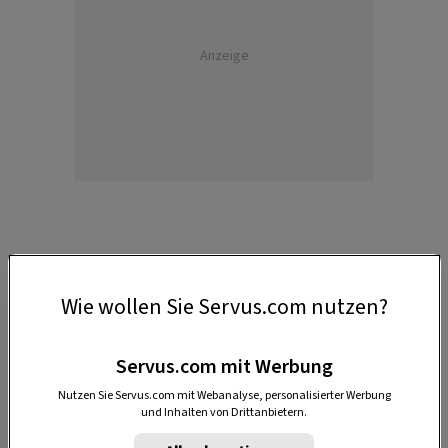
Anzeige
Woher kommt das „In-den-April-
Wie wollen Sie Servus.com nutzen?
Schicken“?
Servus.com mit Werbung
In der Tat ist es nicht leicht, Dichtung von
Wahrheit zu trennen, wenn es um den alten
Nutzen Sie Servus.com mit Webanalyse, personalisierter Werbung
und Inhalten von Drittanbietern.
Brauch des
In-den-April-Schickens
geht. Zumal