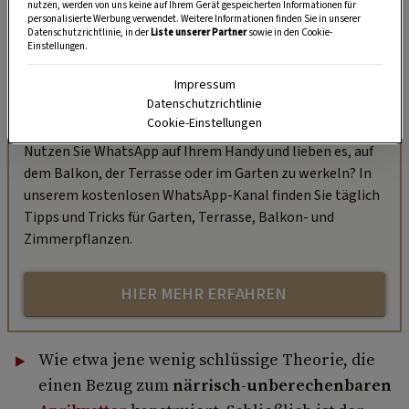
nutzen, werden von uns keine auf Ihrem Gerät gespeicherten Informationen für
personalisierte Werbung verwendet. Weitere Informationen finden Sie in unserer
Datenschutzrichtlinie, in der
Liste unserer Partner
sowie in den Cookie-
Einstellungen.
Impressum
Datenschutzrichtlinie
„Servus Garten“ auf WhatsApp
Cookie-Einstellungen
Nutzen Sie WhatsApp auf Ihrem Handy und lieben es, auf
dem Balkon, der Terrasse oder im Garten zu werkeln? In
unserem kostenlosen WhatsApp-Kanal finden Sie täglich
Tipps und Tricks für Garten, Terrasse, Balkon- und
Zimmerpflanzen.
HIER MEHR ERFAHREN
Wie etwa jene wenig schlüssige Theorie, die
einen Bezug zum
närrisch-unberechenbaren