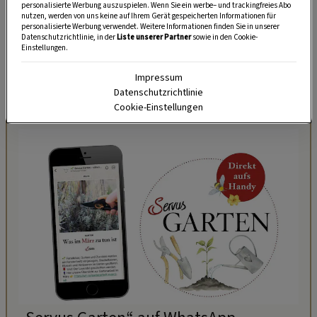
zu tun hat, sondern von „rasen“ kommt.
personalisierte Werbung auszuspielen. Wenn Sie ein werbe– und trackingfreies Abo
nutzen, werden von uns keine auf Ihrem Gerät gespeicherten Informationen für
personalisierte Werbung verwendet. Weitere Informationen finden Sie in unserer
Am
Faschingsdienstag
finden die Umzüge
Datenschutzrichtlinie, in der
Liste unserer Partner
sowie in den Cookie-
Einstellungen.
statt und bis Mitternacht wird gefeiert. Ab
dem
Aschermittwoch
hat das ausgelassene
Impressum
Datenschutzrichtlinie
Treiben ein Ende.
Cookie-Einstellungen