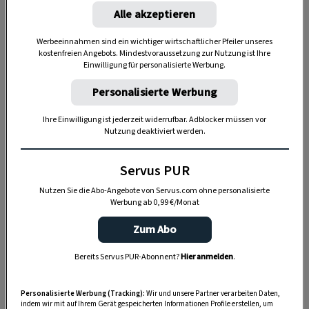
immer unterschiedlich, wie lange der
Alle akzeptieren
Fasching dauert. Der Aschermittwoch hängt
Werbeeinnahmen sind ein wichtiger wirtschaftlicher Pfeiler unseres
nämlich vom beweglichen Ostern ab und ist
kostenfreien Angebots. Mindestvoraussetzung zur Nutzung ist Ihre
Einwilligung für personalisierte Werbung.
immer der 46. Tag vor Ostern.
Personalisierte Werbung
Der
Höhepunkt des Faschings
ist in der
letzten Woche vor Aschermittwoch. Der
Ihre Einwilligung ist jederzeit widerrufbar. Adblocker müssen vor
Nutzung deaktiviert werden.
„schmutzige Donnerstag“ – schmutzig kommt
in diesem Fall von
Schmalz
, weil fette Speisen
Servus PUR
im Fasching beliebt waren – ist die
Nutzen Sie die Abo-Angebote von Servus.com ohne personalisierte
Weiberfastnacht, bei der Frauen die Hosen
Werbung ab 0,99 €/Monat
anhatten. Heutzutage finden zum Beispiel im
Zum Abo
Burgenland diese Weiberfeste von
verheirateten Frauen unter Ausschluss der
Bereits Servus PUR-Abonnent?
Hier anmelden
.
Männer am Faschingsmontag statt. Dieser
heißt auch Rosenmontag, was nichts mit Rosen
Personalisierte Werbung (Tracking):
Wir und unsere Partner verarbeiten Daten,
indem wir mit auf Ihrem Gerät gespeicherten Informationen Profile erstellen, um