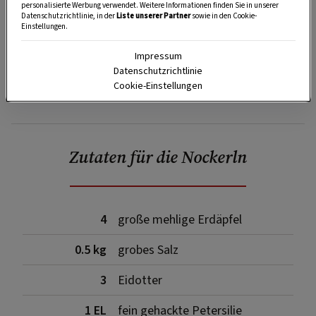
personalisierte Werbung verwendet. Weitere Informationen finden Sie in unserer
Datenschutzrichtlinie, in der
Liste unserer Partner
sowie in den Cookie-
Einstellungen.
Impressum
Datenschutzrichtlinie
Cookie-Einstellungen
SPEICHERN
DRUCKEN
Zutaten für die Nockerln
4
große mehlige Erdäpfel
0.5 kg
grobes Salz
3
Eidotter
1 EL
fein gehackte Petersilie