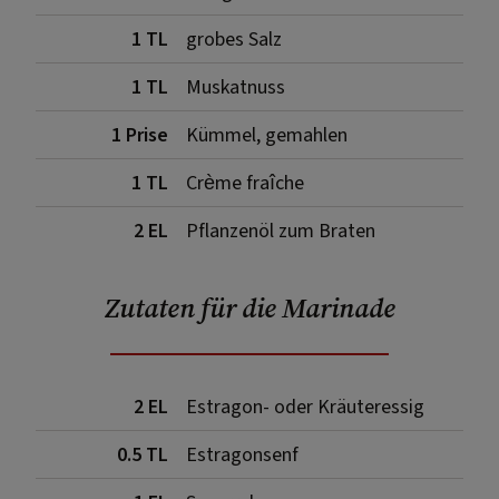
1 TL
grobes Salz
1 TL
Muskatnuss
1 Prise
Kümmel, gemahlen
1 TL
Crème fraîche
2 EL
Pflanzenöl zum Braten
Zutaten für die Marinade
2 EL
Estragon- oder Kräuteressig
0.5 TL
Estragonsenf