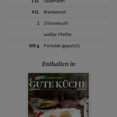
1 EL
Sauerrahm
4 EL
Maiskeimöl
1
Zitronensaft
weißer Pfeffer
500 g
Portulak (geputzt)
Enthalten in