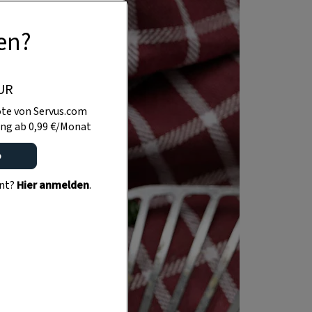
en?
UR
te von Servus.com
ng ab 0,99 €/Monat
o
ent?
Hier anmelden
.