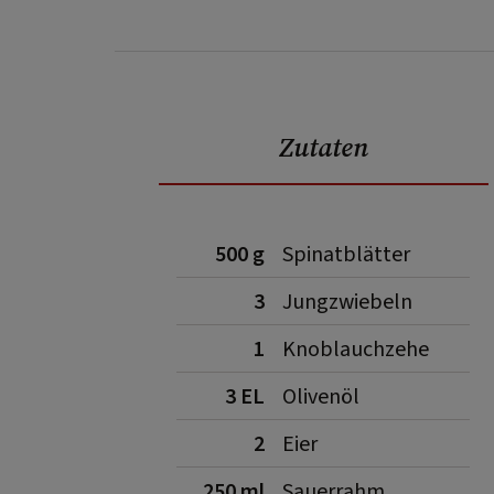
Zutaten
500 g
Spinatblätter
3
Jungzwiebeln
1
Knoblauchzehe
3 EL
Olivenöl
2
Eier
250 ml
Sauerrahm