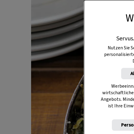
W
Servus
Nutzen Sie S
personalisier
A
Werbeeinna
wirtschaftliche
Angebots. Mind
ist Ihre Einw
Perso