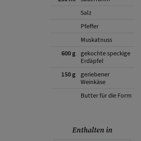
Salz
Pfeffer
Muskatnuss
600 g
gekochte speckige
Erdäpfel
150 g
geriebener
Weinkäse
Butter für die Form
Enthalten in