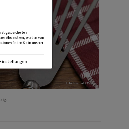
rät gespeicherten
reies Abo nutzen, werden von
tionen finden Sie in unserer
Einstellungen
Foto: Eisenhut & Mayer
rzig.