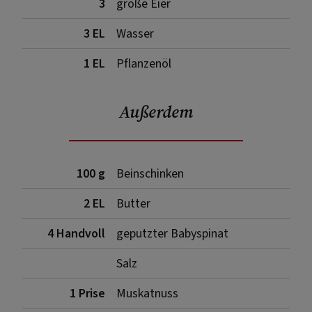
3
große Eier
3 EL
Wasser
1 EL
Pflanzenöl
Außerdem
100 g
Beinschinken
2 EL
Butter
4 Handvoll
geputzter Babyspinat
Salz
1 Prise
Muskatnuss