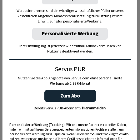
Werbeeinnahmen sind ein wichtiger wirtschaftlicher Pfeiler unseres
kostenfreien Angebots. Mindestvoraussetzung zur Nutzung ist Ihre
Einwilligung für personalisierte Werbung.
Personalisierte Werbung
Ihre Einwilligung ist jederzeit widerrufbar. Adblocker müssen vor
Nutzung deaktiviert werden.
Anzeige
Servus PUR
Nutzen Sie die Abo-Angebote von Servus.com ohne personalisierte
Werbung ab 0,99 €/Monat
Zum Abo
Bereits Servus PUR-Abonnent?
Hier anmelden
.
Personalisierte Werbung (Tracking):
Wir und unsere Partner verarbeiten Daten,
indem wir mit auf Ihrem Gerät gespeicherten Informationen Profile erstellen, um
personalisierte Werbung auszuspielen. Wenn Sie ein werbe– und trackingfreies Abo
nutzen, werden von uns keine auf Ihrem Gerät gespeicherten Informationen für