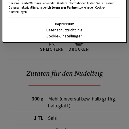
personalisierte Werbung verwendet. Weitere Informationen finden Sie in unserer
Datenschutzrichtlinie, in der
Liste unserer Partner
sowie in den Cookie-
Einstellungen.
Impressum
Datenschutzrichtlinie
Cookie-Einstellungen
SPEICHERN
DRUCKEN
Zutaten für den Nudelteig
300 g
Mehl (universal bzw. halb griffig,
halb glatt)
1 TL
Salz