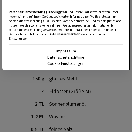
Personalisierte Werbung (Tracking):
Wir und unsere Partner verarbeiten Daten,
indem wir mit auf Ihrem Gerät gespeicherten Informationen Profile erstellen, um
personalisierte Werbung auszuspielen. Wenn Sie ein werbe– und trackingfreies Abo
nutzen, werden von uns keine auf Ihrem Gerät gespeicherten Informationen für
SPEICHERN
DRUCKEN
personalisierte Werbung verwendet. Weitere Informationen finden Sie in unserer
Datenschutzrichtlinie, in der
Liste unserer Partner
sowie in den Cookie-
Einstellungen.
Für den Nudelteig
Impressum
Datenschutzrichtlinie
Cookie-Einstellungen
150 g
glattes Mehl
4
Eidotter (Größe M)
2 TL
Sonnenblumenöl
1-2 EL
Wasser
0,5 TL
feines Salz