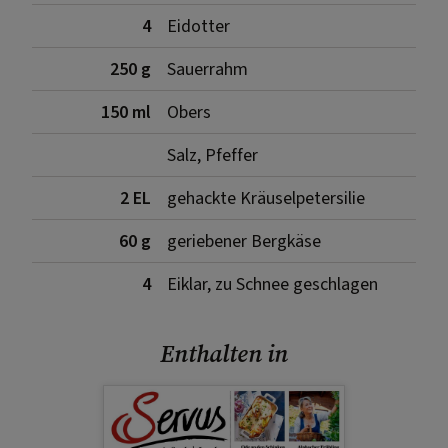
4
Eidotter
250 g
Sauerrahm
150 ml
Obers
Salz, Pfeffer
2 EL
gehackte Kräuselpetersilie
60 g
geriebener Bergkäse
4
Eiklar, zu Schnee geschlagen
Enthalten in