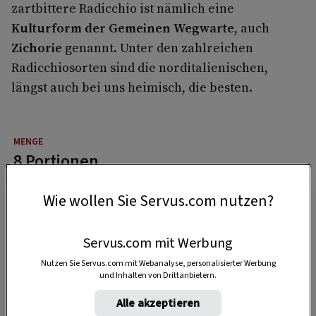
zartbittere Radicchio ist nämlich eine
Kulturform der Gemeinen Wegwarte
, auch
Zichorie
genannt. Unter den zahlreichen
Radicchiosorten sind die norditalienischen,
längst auch bei uns heimisch, die besten.
8 Portionen
Wie wollen Sie Servus.com nutzen?
10 Minuten
Servus.com mit Werbung
Nutzen Sie Servus.com mit Webanalyse, personalisierter Werbung
20 Minuten
und Inhalten von Drittanbietern.
Alle akzeptieren