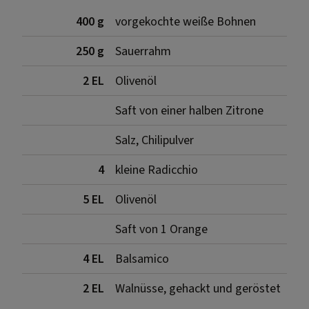
400 g
vorgekochte weiße Bohnen
250 g
Sauerrahm
2 EL
Olivenöl
Saft von einer halben Zitrone
Salz, Chilipulver
4
kleine Radicchio
5 EL
Olivenöl
Saft von 1 Orange
4 EL
Balsamico
2 EL
Walnüsse, gehackt und geröstet