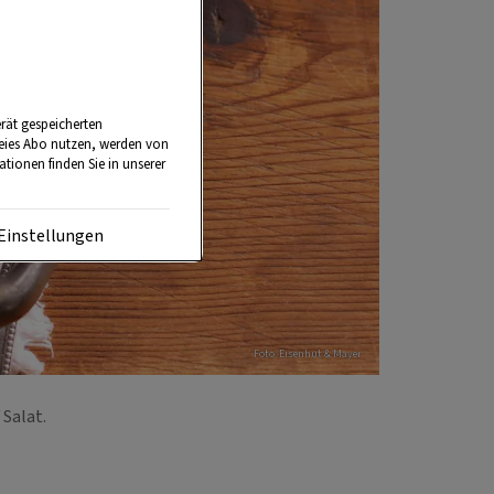
rät gespeicherten
reies Abo nutzen, werden von
tionen finden Sie in unserer
Einstellungen
Foto: Eisenhut & Mayer
 Salat.