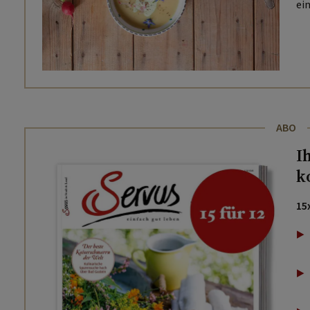
ei
ABO
I
k
15