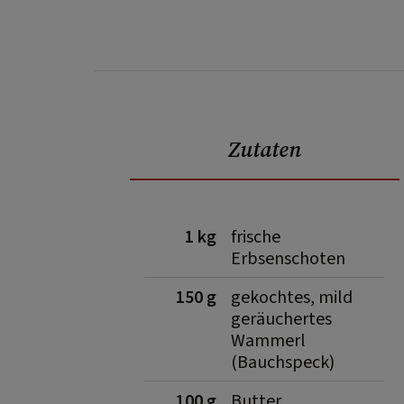
Zutaten
1 kg
frische
Erbsenschoten
150 g
gekochtes, mild
geräuchertes
Wammerl
(Bauchspeck)
100 g
Butter