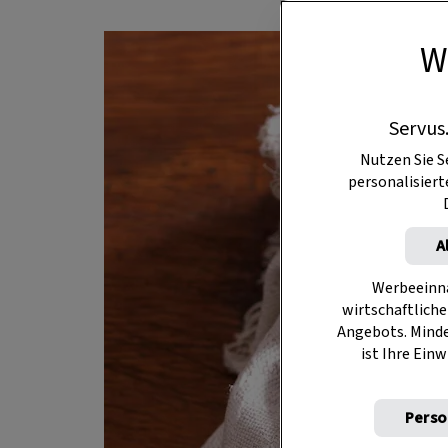
W
Servus
Nutzen Sie S
personalisier
A
Werbeeinna
wirtschaftliche
Angebots. Mind
ist Ihre Einw
Perso