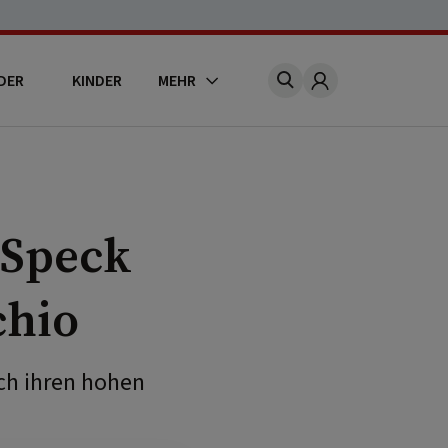
DER
KINDER
MEHR
Account
 Speck
chio
ch ihren hohen