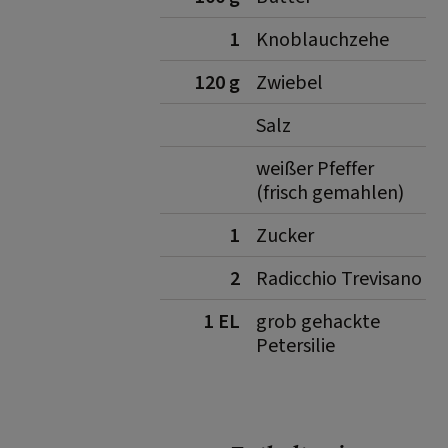
1
Knoblauchzehe
120 g
Zwiebel
Salz
weißer Pfeffer
(frisch gemahlen)
1
Zucker
2
Radicchio Trevisano
1 EL
grob gehackte
Petersilie