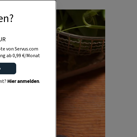
en?
UR
te von Servus.com
ng ab 0,99 €/Monat
o
ent?
Hier anmelden
.