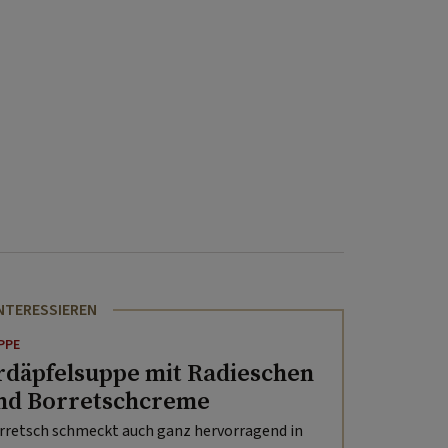
INTERESSIEREN
PPE
rdäpfelsuppe mit Radieschen
nd Borretschcreme
rretsch schmeckt auch ganz hervorragend in