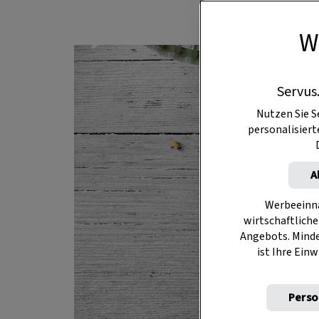
W
Servus
Nutzen Sie S
personalisier
A
Werbeeinna
wirtschaftliche
Angebots. Mind
ist Ihre Einw
Perso