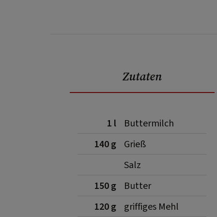
Zutaten
1 l
Buttermilch
140 g
Grieß
Salz
150 g
Butter
120 g
griffiges Mehl