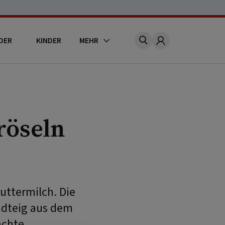
DER
KINDER
MEHR
Account
röseln
uttermilch. Die
ndteig aus dem
chte.