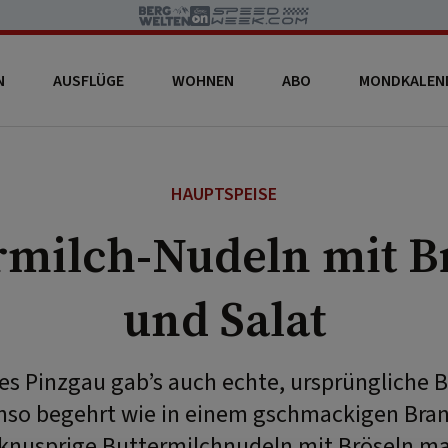
N
AUSFLÜGE
WOHNEN
ABO
MONDKALEN
HAUPTSPEISE
rmilch-Nudeln mit B
und Salat
es Pinzgau gab’s auch echte, ursprüngliche B
enso begehrt wie in einem gschmackigen Bra
knusprige Buttermilchnudeln mit Bröseln ma