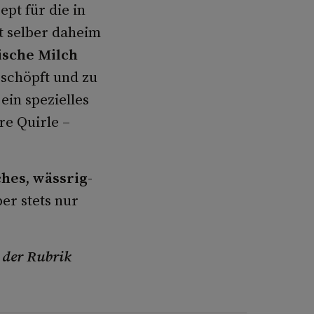
pt für die in
ft selber daheim
ische Milch
eschöpft und zu
ein spezielles
e Quirle –
hes, wässrig-
er stets nur
n der Rubrik