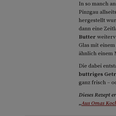
In so manch an
Pinzgau allseit
hergestellt wur
dann eine Zeitl
Butter
weiterve
Glas mit einem
ähnlich einem 
Die dabei ents
buttriges Get
ganz frisch – 
Dieses Rezept e
„
Aus Omas Koc