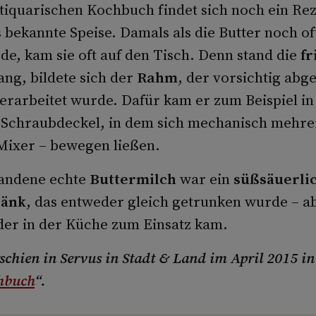
tiquarischen Kochbuch findet sich noch ein Reze
s bekannte Speise. Damals als die Butter noch o
de, kam sie oft auf den Tisch. Denn stand die
fr
ang, bildete sich der
Rahm
, der vorsichtig abg
rarbeitet wurde. Dafür kam er zum Beispiel in 
 Schraubdeckel, in dem sich mechanisch mehrer
Mixer – bewegen ließen.
tandene echte
Buttermilch
war ein
süßsäuerlic
ränk
, das entweder gleich getrunken wurde – ab
oder in der Küche zum Einsatz kam.
rschien in Servus in Stadt & Land im April 2015 i
hbuch
“.