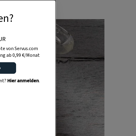
en?
UR
te von Servus.com
ng ab 0,99 €/Monat
o
ent?
Hier anmelden
.