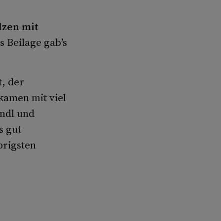
lzen mit
s Beilage gab’s
, der
kamen mit viel
andl und
s gut
prigsten