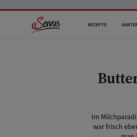
REZEPTE
GARTE
Butte
Im Milchparadi
war frisch eb
man 