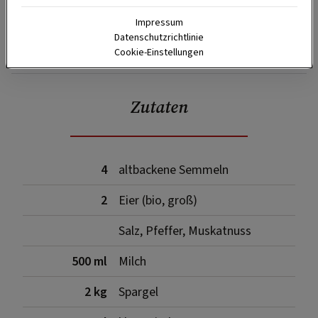
Impressum
Datenschutzrichtlinie
SPEICHERN
DRUCKEN
Cookie-Einstellungen
Zutaten
4
altbackene Semmeln
2
Eier (bio, groß)
Salz, Pfeffer, Muskatnuss
500 ml
Milch
2 kg
Spargel