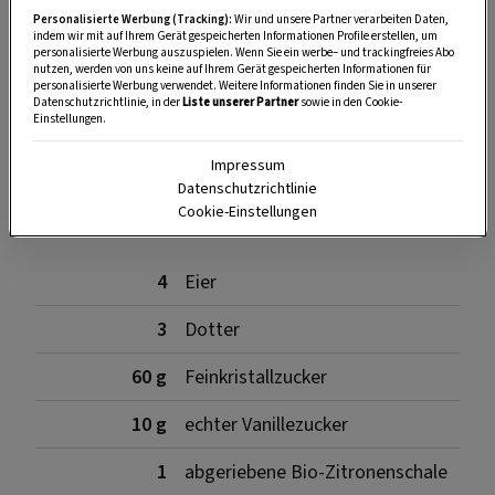
Personalisierte Werbung (Tracking):
Wir und unsere Partner verarbeiten Daten,
indem wir mit auf Ihrem Gerät gespeicherten Informationen Profile erstellen, um
personalisierte Werbung auszuspielen. Wenn Sie ein werbe– und trackingfreies Abo
nutzen, werden von uns keine auf Ihrem Gerät gespeicherten Informationen für
personalisierte Werbung verwendet. Weitere Informationen finden Sie in unserer
SPEICHERN
DRUCKEN
Datenschutzrichtlinie, in der
Liste unserer Partner
sowie in den Cookie-
Einstellungen.
Impressum
Zutaten für die Roulade
Datenschutzrichtlinie
Cookie-Einstellungen
4
Eier
3
Dotter
60 g
Feinkristallzucker
10 g
echter Vanillezucker
1
abgeriebene Bio-Zitronenschale