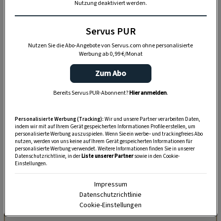
Nutzung deaktiviert werden.
Servus PUR
Nutzen Sie die Abo-Angebote von Servus.com ohne personalisierte
Werbung ab 0,99 €/Monat
Zum Abo
Bereits Servus PUR-Abonnent?
Hier anmelden
.
Personalisierte Werbung (Tracking):
Wir und unsere Partner verarbeiten Daten,
indem wir mit auf Ihrem Gerät gespeicherten Informationen Profile erstellen, um
personalisierte Werbung auszuspielen. Wenn Sie ein werbe– und trackingfreies Abo
„Servus Garten“ auf WhatsApp
nutzen, werden von uns keine auf Ihrem Gerät gespeicherten Informationen für
personalisierte Werbung verwendet. Weitere Informationen finden Sie in unserer
Datenschutzrichtlinie, in der
Liste unserer Partner
sowie in den Cookie-
Nutzen Sie WhatsApp auf Ihrem Handy und lieben es, auf
Einstellungen.
dem Balkon, der Terrasse oder im Garten zu werkeln? In
Impressum
unserem kostenlosen WhatsApp-Kanal finden Sie täglich
Datenschutzrichtlinie
Tipps und Tricks für Garten, Terrasse, Balkon- und
Cookie-Einstellungen
Zimmerpflanzen.