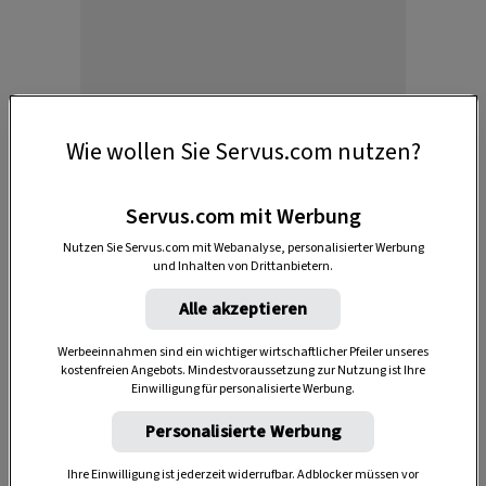
Wie wollen Sie Servus.com nutzen?
Servus.com mit Werbung
Wer macht den Sauerstoff?
Nutzen Sie Servus.com mit Webanalyse, personalisierter Werbung
und Inhalten von Drittanbietern.
Die Pflanzen
. Sauerstoff ist der Abfall, der bei
der Fotosynthese entsteht (das bedeutet
Alle akzeptieren
„Lichtverwandlung“). Sie findet in den Zellen der
Werbeeinnahmen sind ein wichtiger wirtschaftlicher Pfeiler unseres
grünen Blätter statt und macht aus Licht und
kostenfreien Angebots. Mindestvoraussetzung zur Nutzung ist Ihre
Einwilligung für personalisierte Werbung.
Kohlendioxid Energie, damit die Pflanzen
wachsen können. Dies funktioniert also ganz
Personalisierte Werbung
ähnlich wie bei dir – nur umgekehrt.
Ihre Einwilligung ist jederzeit widerrufbar. Adblocker müssen vor