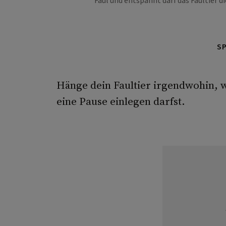
Faul und entspannt darf das Faultier d
S
Hänge dein Faultier irgendwohin, w
eine Pause einlegen darfst.