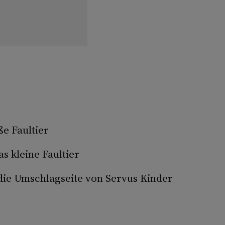
e Faultier
s kleine Faultier
die Umschlag­seite von Servus Kinder