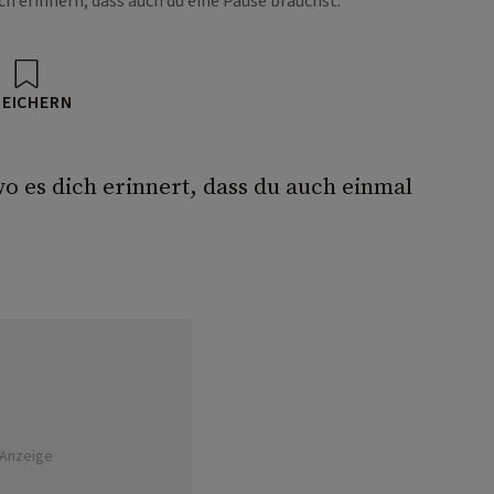
ich erinnern, dass auch du eine Pause brauchst.
PEICHERN
o es dich erinnert, dass du auch einmal
Anzeige