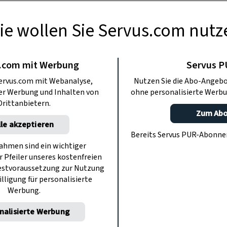
ie wollen Sie Servus.com nutz
KINDER
elbstgebastelte
.com mit Werbung
Servus 
ervus.com mit Webanalyse,
Nutzen Sie die Abo-Angebo
in dein Zimmer
ter Werbung und Inhalten von
ohne personalisierte Werbu
Drittanbietern.
Zum Ab
lle akzeptieren
Bastelei musst du fleißiger sein, als du
Bereits Servus PUR-Abonn
vus Kinder – dem Heft für kleine und
hmen sind ein wichtiger
r Pfeiler unseres kostenfreien
 Entdecker.
estvoraussetzung zur Nutzung
illigung für personalisierte
Werbung.
nalisierte Werbung