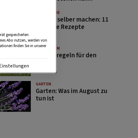
GUTE KÜCHE
Saucen selber machen: 11
beliebte Rezepte
rät gespeicherten
reies Abo nutzen, werden von
tionen finden Sie in unserer
BRAUCHTUM
Bauernregeln für den
August
Einstellungen
GARTEN
Garten: Was im August zu
tun ist