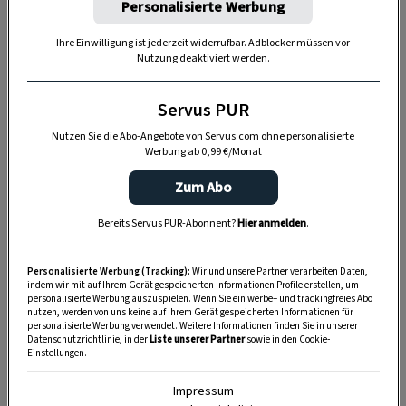
Personalisierte Werbung
Ihre Einwilligung ist jederzeit widerrufbar. Adblocker müssen vor
Nutzung deaktiviert werden.
Servus PUR
Nutzen Sie die Abo-Angebote von Servus.com ohne personalisierte
Werbung ab 0,99 €/Monat
Zum Abo
Bereits Servus PUR-Abonnent?
Hier anmelden
.
Personalisierte Werbung (Tracking):
Wir und unsere Partner verarbeiten Daten,
indem wir mit auf Ihrem Gerät gespeicherten Informationen Profile erstellen, um
personalisierte Werbung auszuspielen. Wenn Sie ein werbe– und trackingfreies Abo
nutzen, werden von uns keine auf Ihrem Gerät gespeicherten Informationen für
personalisierte Werbung verwendet. Weitere Informationen finden Sie in unserer
Datenschutzrichtlinie, in der
Liste unserer Partner
sowie in den Cookie-
Einstellungen.
Essen und Schlafen im Edelweiss am Öberle
Impressum