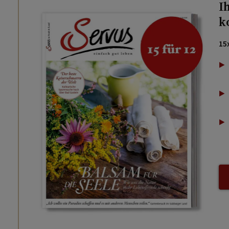
I
k
15