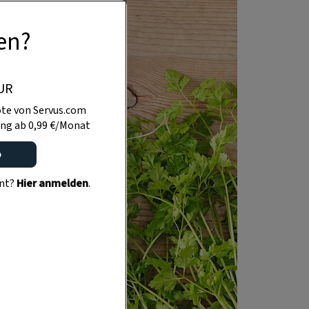
en?
UR
te von Servus.com
ng ab 0,99 €/Monat
o
ent?
Hier anmelden
.