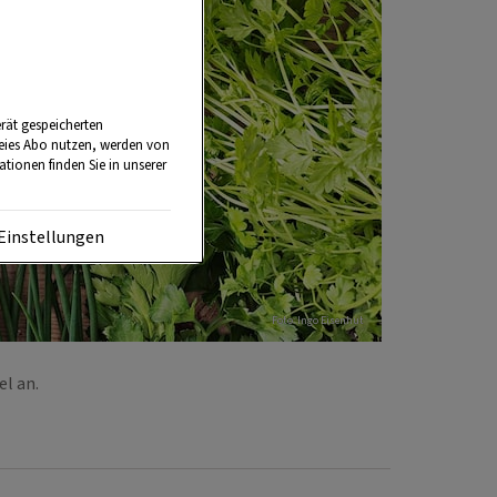
rät gespeicherten
reies Abo nutzen, werden von
tionen finden Sie in unserer
Einstellungen
Foto: Ingo Eisenhut
sel an.