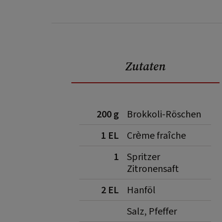
Zutaten
200 g
Brokkoli-Röschen
1 EL
Crème fraîche
1
Spritzer
Zitronensaft
2 EL
Hanföl
Salz, Pfeffer