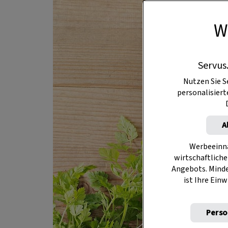
W
Servus
Nutzen Sie S
personalisier
A
Werbeeinna
wirtschaftliche
Angebots. Mind
ist Ihre Einw
Perso