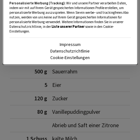
SPEICHERN
DRUCKEN
Personalisierte Werbung (Tracking):
Wir und unsere Partner verarbeiten Daten,
indem wir mit auf Ihrem Gerät gespeicherten Informationen Profile erstellen, um
personalisierte Werbung auszuspielen. Wenn Sie ein werbe– und trackingfreies Abo
nutzen, werden von uns keine auf Ihrem Gerät gespeicherten Informationen für
personalisierte Werbung verwendet. Weitere Informationen finden Sie in unserer
Datenschutzrichtlinie, in der
Liste unserer Partner
sowie in den Cookie-
Zutaten
Einstellungen.
Impressum
Datenschutzrichtlinie
500 g
Topfen (trocken)
Cookie-Einstellungen
500 g
Sauerrahm
5
Eier
120 g
Zucker
80 g
Vanillepuddingpulver
Abrieb und Saft einer Zitrone
1 Schuss
kalte Milch