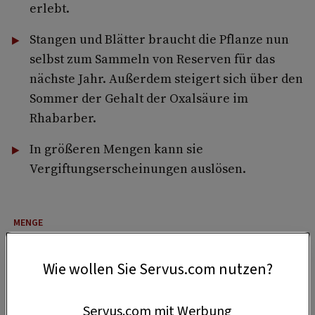
erlebt.
Stangen und Blätter braucht die Pflanze nun
selbst zum Sammeln von Reserven für das
nächste Jahr. Außerdem steigert sich über den
Sommer der Gehalt der Oxalsäure im
Rhabarber.
In größeren Mengen kann sie
Vergiftungserscheinungen auslösen.
4 Portionen
Wie wollen Sie Servus.com nutzen?
30 Minuten
Servus.com mit Werbung