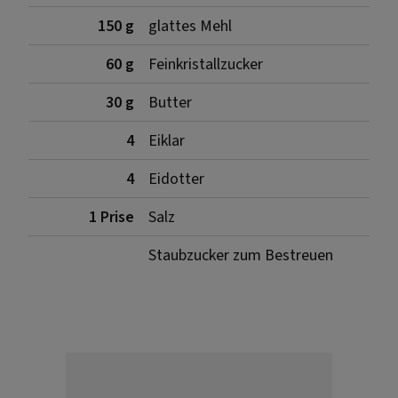
150 g
glattes Mehl
60 g
Feinkristallzucker
30 g
Butter
4
Eiklar
4
Eidotter
1 Prise
Salz
Staubzucker zum Bestreuen