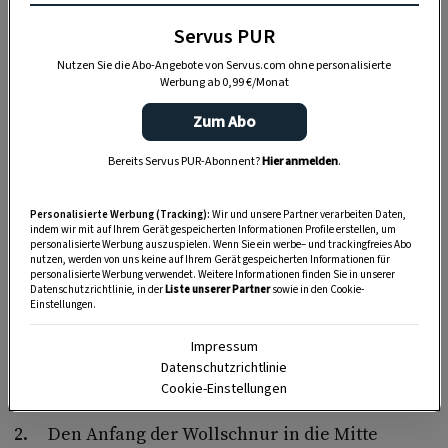
Servus PUR
Nutzen Sie die Abo-Angebote von Servus.com ohne personalisierte
Werbung ab 0,99 €/Monat
Zum Abo
SELBERMACHEN
So bastelst du ein schauriges
Bereits Servus PUR-Abonnent?
Hier anmelden
.
Glutaugen-Monster
Personalisierte Werbung (Tracking):
Wir und unsere Partner verarbeiten Daten,
indem wir mit auf Ihrem Gerät gespeicherten Informationen Profile erstellen, um
personalisierte Werbung auszuspielen. Wenn Sie ein werbe– und trackingfreies Abo
nutzen, werden von uns keine auf Ihrem Gerät gespeicherten Informationen für
personalisierte Werbung verwendet. Weitere Informationen finden Sie in unserer
So wird’s gemacht:
Datenschutzrichtlinie, in der
Liste unserer Partner
sowie in den Cookie-
Einstellungen.
Den rechteckigen Karton bis zur Mitte
Impressum
einschneiden. Je größer der Karton ist, desto
Datenschutzrichtlinie
größer wird der Körper der Fledermaus.
Cookie-Einstellungen
Den Anfang der Wollschnur in die Mitte